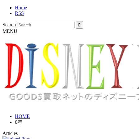
Home
RSS
Search
MENU
HOME
0年
Articles