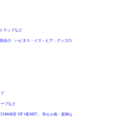
トラップなど
8年現在の「ハピネス・イズ・ヒア」グッズの
ップ
ローブなど
NGE OF HEART」 等セル画・原画な