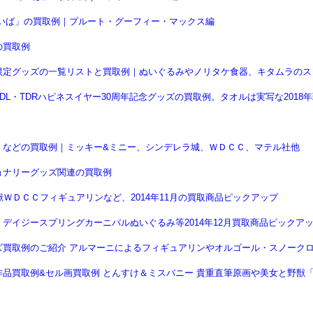
いば」の買取例｜プルート・グーフィー・マックス編
の買取例
限定グッズの一覧リストと買取例｜ぬいぐるみやノリタケ食器、キタムラのス
L・TDRハピネスイヤー30周年記念グッズの買取例。タオルは実写な201
）などの買取例｜ミッキー&ミニー、シンデレラ城、ＷＤＣＣ、マテル社他
ョナリーグッズ関連の買取例
ＷＤＣＣフィギュアリンなど、2014年11月の買取商品ピックアップ
デイジースプリングカーニバルぬいぐるみ等2014年12月買取商品ピックア
ズ買取例のご紹介 アルマーニによるフィギュアリンやオルゴール・スノーク
買取例&セル画買取例 とんすけ＆ミスバニー 貴重直筆原画や美女と野獣「CHA