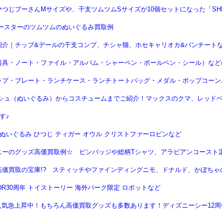
じプーさんMサイズや、干支ツムツムSサイズが10個セットになった「SHEE
ースターのツムツムのぬいぐるみ買取例
紹介｜チップ&デールの干支コンプ、チシャ猫、ホセキャリオカ&パンチート
具・ノート・ファイル・アルバム・シャーペン・ボールペン・シール）などの
ップ・プレート・ランチケース・ランチトートバッグ・メダル・ポップコーン
シュ（ぬいぐるみ）からコスチュームまでご紹介！マックスのクマ、レッドベ
す♪
ぬいぐるみ ひつじ ティガー オウル クリストファーロビンなど
ニーのグッズ高価買取例☆ ピンバッジや総柄Tシャツ、アラビアンコースト
価買取の宝庫!? スティッチやファインディングニモ、ドナルド、かぼちゃ
R30周年 トイストーリー 海外パーク限定 ロボットなど
は人気急上昇中！もちろん高価買取グッズも多数あります！ディズニーシー12