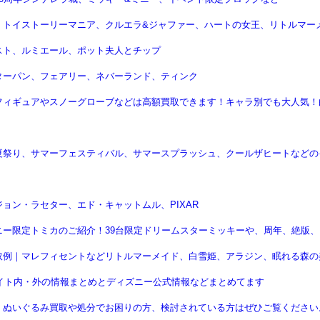
｜トイストーリーマニア、クルエラ&ジャファー、ハートの女王、リトルマー
スト、ルミエール、ポット夫人とチップ
ターパン、フェアリー、ネバーランド、ティンク
フィギュアやスノーグローブなどは高額買取できます！キャラ別でも大人気！
夏祭り、サマーフェスティバル、サマースプラッシュ、クールザヒートなどの
ョン・ラセター、エド・キャットムル、PIXAR
ー限定トミカのご紹介！39台限定ドリームスターミッキーや、周年、絶版、
取例｜マレフィセントなどリトルマーメイド、白雪姫、アラジン、眠れる森の
サイト内・外の情報まとめとディズニー公式情報などまとめてます
！ぬいぐるみ買取や処分でお困りの方、検討されている方はぜひご覧ください