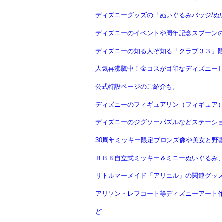
ディズニーグッズの「ぬいぐるみバッジ/ぬ
ディズニーのイベントや周年記念スプーン
ディズニーの知る人ぞ知る「クラブ３３」
人気再沸騰中！金コスが目印なディズニーTD
公式特設ページのご紹介も。
ディズニーのフィギュアリン（フィギュア
ディズニーのジグソーパズルなどステーシ
30周年ミッキー限定ブロンズ像や美女と野獣
ＢＢＢ自立式ミッキー＆ミニーぬいぐるみ、
リトルマーメイド「アリエル」の関連グッ
アリソン・レフコート等ディズニーアート作品
ど