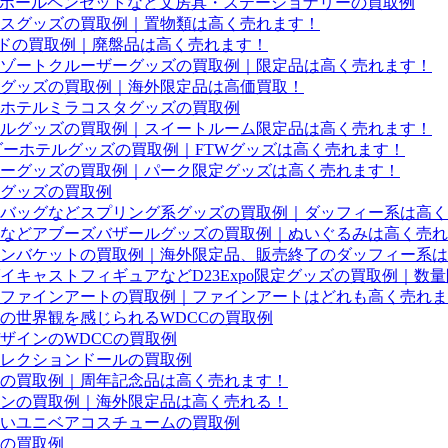
ーボールペンセットなど文房具・ステーショナリーの買取例
スグッズの買取例｜置物類は高く売れます！
ードの買取例｜廃盤品は高く売れます！
などリゾートクルーザーグッズの買取例｜限定品は高く売れます！
グッズの買取例｜海外限定品は高価買取！
ホテルミラコスタグッズの買取例
ルグッズの買取例｜スイートルーム限定品は高く売れます！
ダーホテルグッズの買取例｜FTWグッズは高く売れます！
ターグッズの買取例｜パーク限定グッズは高く売れます！
グッズの買取例
バッグなどスプリング系グッズの買取例｜ダッフィー系は高く
バッジなどアブーズバザールグッズの買取例｜ぬいぐるみは高く売
ンバケットの買取例｜海外限定品、販売終了のダッフィー系は
キャストフィギュアなどD23Expo限定グッズの買取例｜数
ファインアートの買取例｜ファインアートはどれも高く売れま
の世界観を感じられるWDCCの買取例
ザインのWDCCの買取例
レクションドールの買取例
ルの買取例｜周年記念品は高く売れます！
ンの買取例｜海外限定品は高く売れる！
いユニベアコスチュームの買取例
の買取例