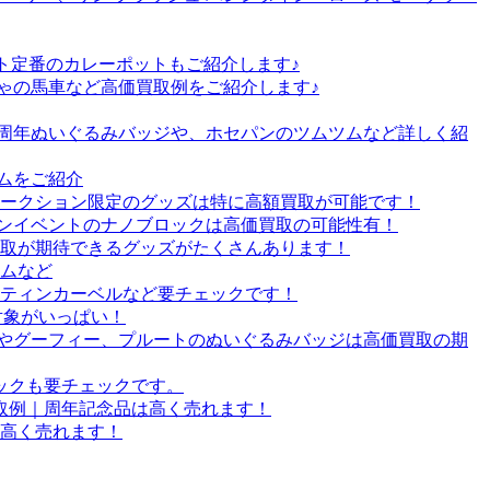
ト定番のカレーポットもご紹介します♪
ゃの馬車など高価買取例をご紹介します♪
2周年ぬいぐるみバッジや、ホセパンのツムツムなど詳しく紹
ツムをご紹介
オークション限定のグッズは特に高額買取が可能です！
ーズンイベントのナノブロックは高価買取の可能性有！
買取が期待できるグッズがたくさんあります！
ームなど
ティンカーベルなど要チェックです！
取対象がいっぱい！
ドやグーフィー、プルートのぬいぐるみバッジは高価買取の期
ックも要チェックです。
買取例｜周年記念品は高く売れます！
高く売れます！