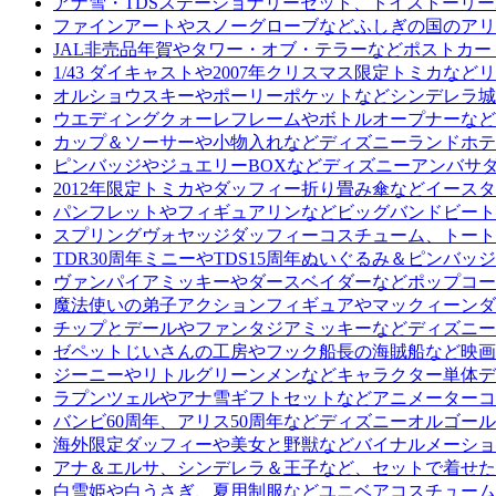
アナ雪・TDSステーショナリーセット、トイストーリ
ファインアートやスノーグローブなどふしぎの国のアリ
JAL非売品年賀やタワー・オブ・テラーなどポストカ
1/43 ダイキャストや2007年クリスマス限定トミカ
オルショウスキーやポーリーポケットなどシンデレラ城
ウエディングクォーレフレームやボトルオープナーなど
カップ＆ソーサーや小物入れなどディズニーランドホテ
ピンバッジやジュエリーBOXなどディズニーアンバサ
2012年限定トミカやダッフィー折り畳み傘などイース
パンフレットやフィギュアリンなどビッグバンドビート
スプリングヴォヤッジダッフィーコスチューム、トート
TDR30周年ミニーやTDS15周年ぬいぐるみ＆ピン
ヴァンパイアミッキーやダースベイダーなどポップコー
魔法使いの弟子アクションフィギュアやマックィーンダイ
チップとデールやファンタジアミッキーなどディズニー
ゼペットじいさんの工房やフック船長の海賊船など映画
ジーニーやリトルグリーンメンなどキャラクター単体デ
ラプンツェルやアナ雪ギフトセットなどアニメーターコ
バンビ60周年、アリス50周年などディズニーオルゴー
海外限定ダッフィーや美女と野獣などバイナルメーショ
アナ＆エルサ、シンデレラ＆王子など、セットで着せた
白雪姫や白うさぎ、夏用制服などユニベアコスチューム