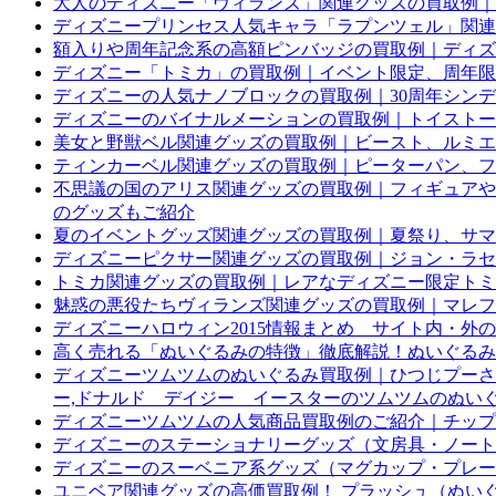
大人のディズニー「ヴィランズ」関連グッズの買取例｜
ディズニープリンセス人気キャラ「ラプンツェル」関連
額入りや周年記念系の高額ピンバッジの買取例｜ディズ
ディズニー「トミカ」の買取例｜イベント限定、周年限
ディズニーの人気ナノブロックの買取例｜30周年シン
ディズニーのバイナルメーションの買取例｜トイストー
美女と野獣ベル関連グッズの買取例｜ビースト、ルミエ
ティンカーベル関連グッズの買取例｜ピーターパン、フ
不思議の国のアリス関連グッズの買取例｜フィギュアや
のグッズもご紹介
夏のイベントグッズ関連グッズの買取例｜夏祭り、サマ
ディズニーピクサー関連グッズの買取例｜ジョン・ラセタ
トミカ関連グッズの買取例｜レアなディズニー限定トミ
魅惑の悪役たちヴィランズ関連グッズの買取例｜マレフ
ディズニーハロウィン2015情報まとめ サイト内・外
高く売れる「ぬいぐるみの特徴」徹底解説！ぬいぐるみ
ディズニーツムツムのぬいぐるみ買取例｜ひつじプーさんM
ー,ドナルド デイジー イースターのツムツムのぬい
ディズニーツムツムの人気商品買取例のご紹介｜チップ
ディズニーのステーショナリーグッズ（文房具・ノート
ディズニーのスーベニア系グッズ（マグカップ・プレー
ユニベア関連グッズの高価買取例！ プラッシュ（ぬいぐ