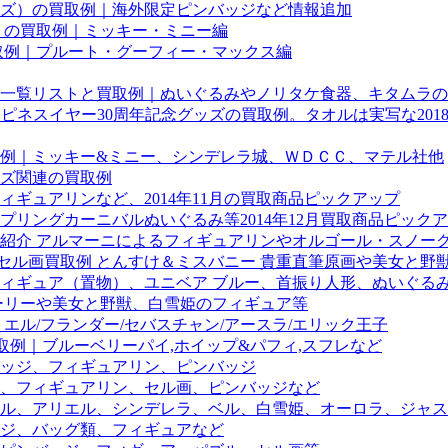
ズ）の買取例｜海外限定ピンバッジなど情報追加
」の買取例｜ミッキー・ミニー編
取例｜プルート・グーフィー・マックス編
一覧リストと買取例｜ぬいぐるみやノリタケ食器、キタムラの
ハピネスイヤー30周年記念グッズの買取例。タオルは実写な20
例｜ミッキー&ミニー、シンデレラ城、ＷＤＣＣ、マテル社他
ズ関連の買取例
ギュアリンなど、2014年11月の買取商品ピックアップ
リングカーニバルぬいぐるみ等2014年12月買取商品ピック
紹介 アルマーニによるフィギュアリンやオルゴール・スノー
画買取例 とんすけ＆ミスバニー 貴重直筆原画や美女と野獣「CH
フィギュア（置物）、ユニベア ブルー、首振り人形、ぬいぐる
ーリーや美女と野獣、白雪姫のフィギュア等
エル/フランダー/セバスチャン/アースラ/エリック王子
取例｜ブルーベリーパイ,ホイップ&パフィ,スフレなど
ッジ、フィギュアリン、ピンバッジ
、フィギュアリン、セル画、ピンバッジなど
ル、アリエル、シンデレラ、ベル、白雪姫、オーロラ、ジャス
ジ、バッグ類、フィギュアなど