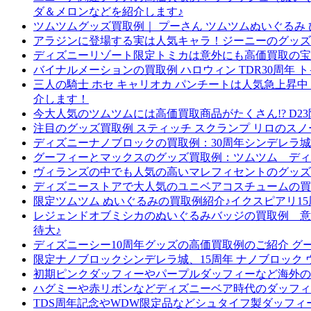
ダ＆メロンなどを紹介します♪
ツムツムグッズ買取例｜ プーさん ツムツムぬいぐるみ 
アラジンに登場する実は人気キャラ！ジーニーのグッズ
ディズニーリゾート限定トミカは意外にも高価買取の宝
バイナルメーションの買取例 ハロウィン TDR30周年 
三人の騎士 ホセ キャリオカ パンチートは人気急上昇
介します！
今大人気のツムツムには高価買取商品がたくさん!? D
注目のグッズ買取例 スティッチ スクランプ リロの
ディズニーナノブロックの買取例：30周年シンデレラ城
グーフィーとマックスのグッズ買取例：ツムツム ディ
ヴィランズの中でも人気の高いマレフィセントのグッズ買
ディズニーストアで大人気のユニベアコスチュームの買
限定ツムツム ぬいぐるみの買取例紹介♪イクスピアリ15
レジェンドオブミシカのぬいぐるみバッジの買取例 意
待大♪
ディズニーシー10周年グッズの高価買取例のご紹介 
限定ナノブロックシンデレラ城、15周年 ナノブロッ
初期ピンクダッフィーやパープルダッフィーなど海外の
ハグミーや赤リボンなどディズニーベア時代のダッフィ
TDS周年記念やWDW限定品などシュタイフ製ダッフ