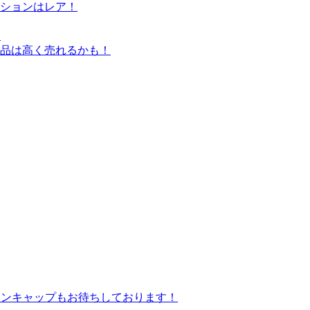
ションはレア！
！
品は高く売れるかも！
ァンキャップもお待ちしております！