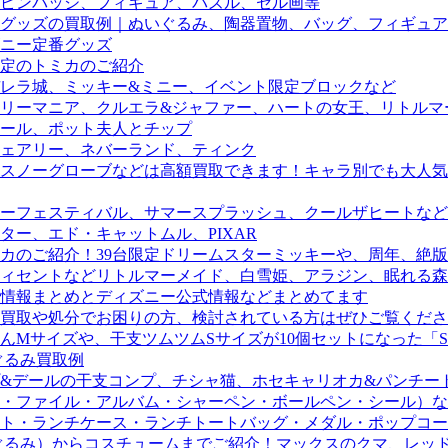
ピンバッジ、フィギュア、パズル、セル画等
グッズの買取例｜ぬいぐるみ、陶器置物、バッグ、フィギュア
ニー定番グッズ
定のトミカのご紹介
デレラ城、ミッキー&ミニー、イベント限定ブロックなど
リーマニア、クルエラ&ジャファー、ハートの女王、リトルマ
ール、ポット夫人とチップ
ェアリー、ネバーランド、ティンク
スノーグローブなどは高額買取できます！キャラ別でも大人気
ーフェスティバル、サマースプラッシュ、クールザヒートなど
ー、エド・キャットムル、PIXAR
カのご紹介！39台限定ドリームスターミッキーや、周年、絶版
ィセントなどリトルマーメイド、白雪姫、アラジン、眠れる森
の情報まとめとディズニー公式情報などまとめてます
買取や処分でお困りの方、検討されている方はぜひご覧くださ
サイズや、干支ツムツムSサイズが10個セットになった「SHE
ぐるみ買取例
&デールの干支コンプ、チシャ猫、ホセキャリオカ&パンチー
・ファイル・アルバム・シャーペン・ボールペン・シール）など
ト・ランチケース・ランチトートバッグ・メダル・ポップコー
るみ）からコスチュームまでご紹介！マックスのクマ、レッドベ