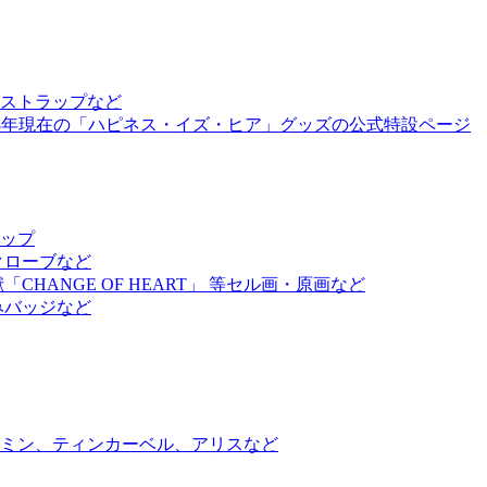
ストラップなど
18年現在の「ハピネス・イズ・ヒア」グッズの公式特設ページ
アップ
クローブなど
ANGE OF HEART」 等セル画・原画など
みバッジなど
ミン、ティンカーベル、アリスなど