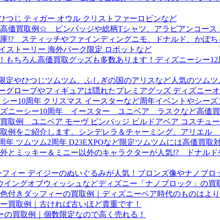
ひつじ ティガー オウル クリストファーロビンなど
高価買取例☆ ピンバッジや総柄Tシャツ、アラビアンコース
庫!? スティッチやファインディングニモ、ドナルド、かぼち
トイストーリー 海外パーク限定 ロボットなど
中！もちろん高価買取グッズも多数あります！ディズニーシー1
23限定やひつじツムツム、ふしぎの国のアリスなど人気のツム
スノーグローブやフィギュアは隠れたプレミアグッズ ディズニー
 シー10周年 クリスマス イースターなど周年イベントやシ
ズニーシー10周年 イースター ユニベア ラスクなど高価
取例 ユニベア モーヴ ピンバッジ ビルドアベア コスチュ
取例をご紹介します。シンデレラ＆チャーミング、アリエル 
周年 ツムツム2周年 D23EXPOなど限定ツムツムには高価買
外とミッキー＆ミニー以外のキャラクターが人気!? ドナル
グーフィー デイジーのぬいぐるみが人気！ブロンズ像やナノブロ
ク ウイングオブウィッシュなどディズニー「ナノブロック」の
色付きダッフィーの買取例｜ディズニーベア時代のものはより
ー買取例｜古ければ古いほど貴重です！
ィーの買取例｜個数限定なので高く売れる！