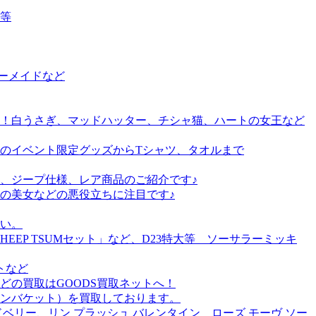
等
ーメイドなど
！白うさぎ、マッドハッター、チシャ猫、ハートの女王など
のイベント限定グッズからTシャツ、タオルまで
、ジープ仕様、レア商品のご紹介です♪
の美女などの悪役立ちに注目です♪
い。
EP TSUMセット」など、D23特大等 ソーサラーミッキ
トなど
の買取はGOODS買取ネットへ！
ンバケット）を買取しております。
リー、リン プラッシュ バレンタイン ローズ モーヴ ソー