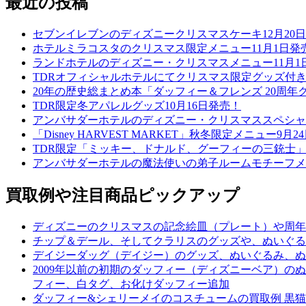
最近の投稿
セブンイレブンのディズニークリスマスケーキ12月20
ホテルミラコスタのクリスマス限定メニュー11月1日発
ランドホテルのディズニー・クリスマスメニュー11月1
TDRオフィシャルホテルにてクリスマス限定グッズ付き
20年の歴史総まとめ本「ダッフィー＆フレンズ 20周年ク
TDR限定冬アパレルグッズ10月16日発売！
アンバサダーホテルのディズニー・クリスマススペシャル
「Disney HARVEST MARKET」秋冬限定メニュー9月
TDR限定「ミッキー、ドナルド、グーフィーの三銃士」
アンバサダーホテルの魔法使いの弟子ルームモチーフメニ
買取例や注目商品ピックアップ
ディズニーのクリスマスの記念絵皿（プレート）や周年
チップ＆デール、そしてクラリスのグッズや、ぬいぐる
デイジーダッグ（デイジー）のグッズ、ぬいぐるみ、ぬ
2009年以前の初期のダッフィー（ディズニーベア）
フィー、白タグ、お化けダッフィー追加
ダッフィー&シェリーメイのコスチュームの買取例 黒猫