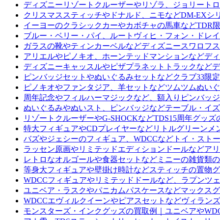
ディズニーリゾートクルーザーやリゾラ、ジョリートロ
クリスマススティッチやドナルド、ニモなどDM-EXシ
イーヨーのクラシックカーやカボチャの馬車などTDR
ブルー・ベリー・パイ、ルートヴィヒ・フォン・ドレイ
ガラスの靴やティンカーベルなどディズニースワロフス
アリエルやピノキオ、ホーンテッドマンションなどディ
ディズニーキャッスルやピザプラネットトラックなどデ
ピンバッジセットやぬいぐるみセットなどクラブ33限
ピノキオやファンタジア、羊セットなどツムツムぬいぐ
周年記念やフィルハーマジックなど、額入りピンバッジ
ぬいぐるみやぬいスト、ピンバッジなどテーブル・イズ
リゾートクルーザーやG-SHOCKなどTDS15周年グ
特大フィギュアやCDプレイヤーなどリトルグリーンメ
バズやジェシーのフィギュア、WDCCなどトイ・スト
ラッセン原画やリミテッドエディションドールなどアリ
レトロなオルゴールや食器セットなどミニーの雑貨類の
等身大フィギュアや壁掛け時計などスティッチの置物グ
WDCCフィギュアやリミテッドドールなど、ラプンツ
ユニベア・ラスクやパニカムパスケースなどマックスグ
WDCCエヴィルクイーンやピアスセットなどヴィラン
モンスターズ・インクグッズの買取例｜ユニベアやWD