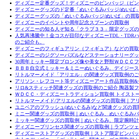
ディズニー定番グッズ！ディズニーのピンバッジ（ピン
ディズニーグッズのド定番「ぬいぐるみバッジ/ぬいば
ディズニーグッズの「ぬいぐるみバッジ/ぬいば」の買
ディズニーのイベントや周年記念スプーンの買取例
ディズニーの知る人ぞ知る「クラブ３３」限定グッズの
人気再沸騰中！金コスが目印なディズニーTDL・TDR
のご紹介も。
ディズニーのフィギュアリン（フィギュア）などの買取
ディズニーのジグソーパズルなどステーショナリーグッ
30周年ミッキー限定ブロンズ像や美女と野獣ＷＤＣＣフィ
ＢＢＢ自立式ミッキー＆ミニーぬいぐるみ、デイジースプ
リトルマーメイド「アリエル」の関連グッズ買取例のご
アリソン・レフコート等ディズニーアート作品買取例&セル
リロ&スティッチ関連グッズの買取例のご紹介 陶器製
ＷＤＣＣ・ディズニートラディション買取例 トイスト
リトルマーメイド/アリエルの関連グッズの買取例｜アリ
ユニベアのプラッシュ(ぬいぐるみ)など関連グッズの買
ミニー関連グッズの買取例｜ぬいぐるみ、ぬいぐるみバ
ミッキー関連グッズの買取例｜ぬいぐるみ、限定腕時計
ディズニープリンセス関連グッズの買取例｜ラプンツェ
ディズニーストアグッズの買取例｜ストア限定ピンバッ