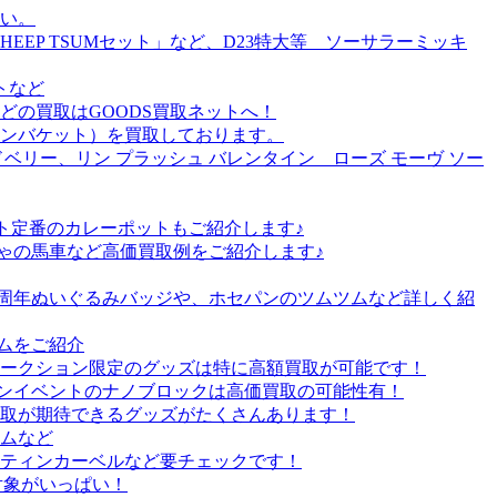
い。
EP TSUMセット」など、D23特大等 ソーサラーミッキ
トなど
の買取はGOODS買取ネットへ！
ンバケット）を買取しております。
リー、リン プラッシュ バレンタイン ローズ モーヴ ソー
ト定番のカレーポットもご紹介します♪
ゃの馬車など高価買取例をご紹介します♪
2周年ぬいぐるみバッジや、ホセパンのツムツムなど詳しく紹
ツムをご紹介
オークション限定のグッズは特に高額買取が可能です！
ーズンイベントのナノブロックは高価買取の可能性有！
買取が期待できるグッズがたくさんあります！
ームなど
ティンカーベルなど要チェックです！
取対象がいっぱい！