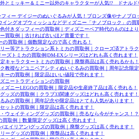
外とミッキー＆ミニー以外のキャラクターが人気!? ドナル
グーフィー デイジーのぬいぐるみが人気！ブロンズ像やナノブロ
ク ウイングオブウィッシュなどディズニー「ナノブロック」の
色付きダッフィーの買取例｜ディズニーベア時代のものはより
ー買取例｜古ければ古いほど貴重です！
ィーの買取例｜個数限定なので高く売れる！
リー等アトラクション系トミカの買取例｜クローズ済アトラク
リーズトミカの買取例|DM-EXシリーズはどれも高く売れます！
限定キャラクタートミカの買取例｜廃盤商品は高く売れるかも
ク教授などユニベアシティぬいぐるみの買取例｜周年記念限定
キーの買取例｜限定品はいい値段で売れます！
ズニートラディションの買取例
ィズニーLEGOの買取例｜限定品や生産終了品は高く売れる！
定グッズの買取例｜クラブ33関連グッズはどれも高く売れます！
るみの買取例｜周年記念や限定品はとても人気があります！
セットの買取例｜限定品は高く売れます！
・ウェイティンググッズの買取例｜売るなら今がチャンス！？
ッズの買取例｜数量限定グッズは高く売れます！
ン(エイリアン)グッズの買取例｜廃盤グッズは高く売れます！
ーリーグッズの買取例｜廃盤品は高く売れます！