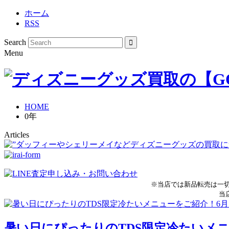
ホーム
RSS
Search
Menu
HOME
0年
Articles
※当店では新品転売は一
当
暑い日にぴったりのTDS限定冷たいメニュ