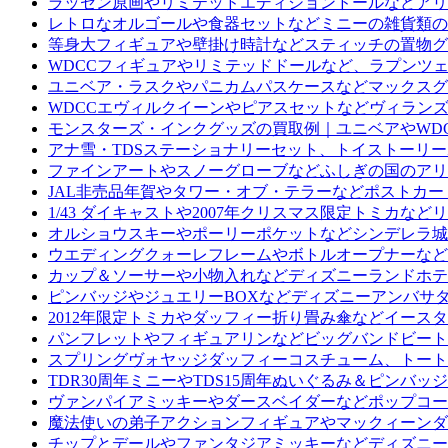
ラッセン原画やリミテッドエディションドールなどアリ
レトロなオルゴールや食器セットなどミニーの雑貨類の
等身大フィギュアや壁掛け時計などスティッチの置物グ
WDCCフィギュアやリミテッドドールなど、ラプンツ
ユニベア・ラスクやパニカムパスケースなどマックスグ
WDCCエヴィルクイーンやピアスセットなどヴィラン
モンスターズ・インクグッズの買取例｜ユニベアやWD
アナ雪・TDSステーショナリーセット、トイストーリ
ファインアートやスノーグローブなどふしぎの国のアリ
JAL非売品年賀やタワー・オブ・テラーなどポストカ
1/43 ダイキャストや2007年クリスマス限定トミカ
オルショウスキーやポーリーポケットなどシンデレラ城
ウエディングクォーレフレームやボトルオープナーなど
カップ＆ソーサーや小物入れなどディズニーランドホテ
ピンバッジやジュエリーBOXなどディズニーアンバサ
2012年限定トミカやダッフィー折り畳み傘などイース
パンフレットやフィギュアリンなどビッグバンドビート
スプリングヴォヤッジダッフィーコスチューム、トート
TDR30周年ミニーやTDS15周年ぬいぐるみ＆ピン
ヴァンパイアミッキーやダースベイダーなどポップコー
魔法使いの弟子アクションフィギュアやマックィーンダイ
チップとデールやファンタジアミッキーなどディズニー