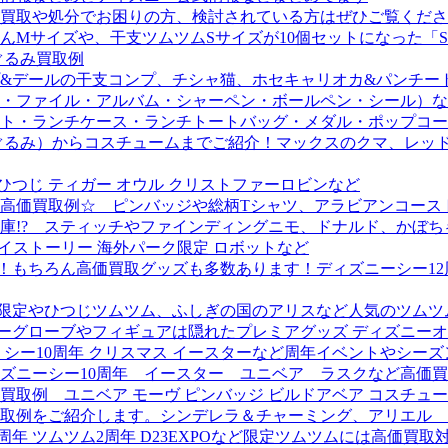
買取や処分でお困りの方、検討されている方はぜひご覧くださ
サイズや、干支ツムツムSサイズが10個セットになった「SHE
ぐるみ買取例
&デールの干支コンプ、チシャ猫、ホセキャリオカ&パンチー
・ファイル・アルバム・シャーペン・ボールペン・シール）など
ト・ランチケース・ランチトートバッグ・メダル・ポップコー
るみ）からコスチュームまでご紹介！マックスのクマ、レッドベ
ひつじ ティガー オウル クリストファーロビンなど
高価買取例☆ ピンバッジや総柄Tシャツ、アラビアンコース
庫!? スティッチやファインディングニモ、ドナルド、かぼち
トイストーリー 海外パーク限定 ロボットなど
中！もちろん高価買取グッズも多数あります！ディズニーシー1
23限定やひつじツムツム、ふしぎの国のアリスなど人気のツム
スノーグローブやフィギュアは隠れたプレミアグッズ ディズニー
 シー10周年 クリスマス イースターなど周年イベントやシ
ズニーシー10周年 イースター ユニベア ラスクなど高価
取例 ユニベア モーヴ ピンバッジ ビルドアベア コスチュ
取例をご紹介します。シンデレラ＆チャーミング、アリエル 
周年 ツムツム2周年 D23EXPOなど限定ツムツムには高価買