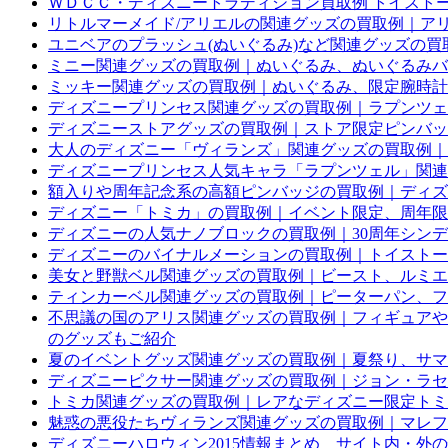
ＷＤＣＣ・ディズニートラディション買取例 トイスト
リトルマーメイド/アリエルの関連グッズの買取例｜アリ
ユニベアのプラッシュ(ぬいぐるみ)など関連グッズの買
ミニー関連グッズの買取例｜ぬいぐるみ、ぬいぐるみバ
ミッキー関連グッズの買取例｜ぬいぐるみ、限定腕時計
ディズニープリンセス関連グッズの買取例｜ラプンツェ
ディズニーストアグッズの買取例｜ストア限定ピンバッ
大人のディズニー「ヴィランズ」関連グッズの買取例｜
ディズニープリンセス人気キャラ「ラプンツェル」関連
額入りや周年記念系の高額ピンバッジの買取例｜ディズ
ディズニー「トミカ」の買取例｜イベント限定、周年限
ディズニーの人気ナノブロックの買取例｜30周年シン
ディズニーのバイナルメーションの買取例｜トイストー
美女と野獣ベル関連グッズの買取例｜ビースト、ルミエ
ティンカーベル関連グッズの買取例｜ピーターパン、フ
不思議の国のアリス関連グッズの買取例｜フィギュアや
のグッズもご紹介
夏のイベントグッズ関連グッズの買取例｜夏祭り、サマ
ディズニーピクサー関連グッズの買取例｜ジョン・ラセタ
トミカ関連グッズの買取例｜レアなディズニー限定トミ
魅惑の悪役たちヴィランズ関連グッズの買取例｜マレフ
ディズニーハロウィン2015情報まとめ サイト内・外