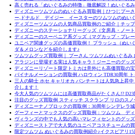
高く売れる「ぬいぐるみの特徴」徹底解説！ぬいぐるみ
ディズニーツムツムのぬいぐるみ買取例｜ひつじプーさんM
ー,ドナルド デイジー イースターのツムツムのぬい
ディズニーツムツムの人気商品買取例のご紹介｜チップ
ディズニーのステーショナリーグッズ（文房具・ノート
ディズニーのスーベニア系グッズ（マグカップ・プレー
ユニベア関連グッズの高価買取例！ プラッシュ（ぬいぐ
ダ＆メロンなどを紹介します♪
ツムツムグッズ買取例｜ プーさん ツムツムぬいぐるみ 
アラジンに登場する実は人気キャラ！ジーニーのグッズ
ディズニーリゾート限定トミカは意外にも高価買取の宝
バイナルメーションの買取例 ハロウィン TDR30周年 
三人の騎士 ホセ キャリオカ パンチートは人気急上昇
介します！
今大人気のツムツムには高価買取商品がたくさん!? D
注目のグッズ買取例 スティッチ スクランプ リロの
ディズニーナノブロックの買取例：30周年シンデレラ城
グーフィーとマックスのグッズ買取例：ツムツム ディ
ヴィランズの中でも人気の高いマレフィセントのグッズ買
ディズニーストアで大人気のユニベアコスチュームの買
限定ツムツム ぬいぐるみの買取例紹介♪イクスピアリ15