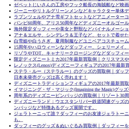
ゼペットじいさんの工房やフック船長の海賊船など映画
ジーニーやリトルグリーンメンなどキャラクター単体デ
ラプンツェルやアナ雪ギフトセットなどアニメーターコ
バンビ60周年、アリス50周年などディズニーオルゴー
海外限定ダッフィーや美女と野獣などバイナルメーショ
アナ＆エルサ、シンデレラ＆王子など、セットで着せた
白雪姫や白うさぎ、夏用制服などユニベアコスチューム
15周年やハロウィーンなどダッフィー、シェリーメイ
リゾラやTOT、キャナリークロージングなどダッフィ
限定ディズニートミカ2017年最新買取例｜クリスマス
レノックス(Lenox)ディズニーフィギュアの2017年最新
ステラ・ルー（ステラルー）のグッズの買取例｜ダッフィ
日本未発売グッズは高く売れます！
ディズニートラディションフィギュアの2017年最新買
イマジニング・ザ・マジック(Imagining the Magic
周年系のディズニーピンバッジの買取例｜リゾート30周
ディズニーランド：ウエスタンリバー鉄道関連グッズの
ンバッジなど特徴あるグッズ展開です。
ジェラトーニって誰？ダッフィーのお友達ジェラトーニ
も。
ダッフィーのグッズ＆ぬいぐるみ買取例｜ダッフィーを