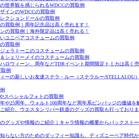
の世界観を感じられるWDCCの買取例
ザインのWDCCの買取例
レクションドールの買取例
ルの買取例｜周年記念品は高く売れます！
ンの買取例｜海外限定品は高く売れる！
いユニベアコスチュームの買取例
の買取例
、ジェラトーニのコスチュームの買取例
ー＆シェリーメイのコスチュームの買取例
やハロウィーン、周年などTDRイベント期間限定トミカは高く
買取例
ーの新しいお友達ステラ・ルー（ステラルー/STELLALO
取例
)グッズやスペシャルフォトの買取例
年や25周年、ウォルト100周年など周年系ピンバッジの価値を
ご紹介。ウエスタンリバー鉄道のグッズの買取も行っておりま
のグッズや情報のご紹介｜キャラ情報の概要からバックストー
知らない方のためのダッフィー知識も。ディズニーベア時代か