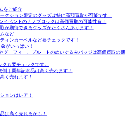
ツムをご紹介
オークション限定のグッズは特に高額買取が可能です！
ーズンイベントのナノブロックは高価買取の可能性有！
買取が期待できるグッズがたくさんあります！
ームなど
ティンカーベルなど要チェックです！
取対象がいっぱい！
ドやグーフィー、プルートのぬいぐるみバッジは高価買取の期
ックも要チェックです。
買取例｜周年記念品は高く売れます！
高く売れます！
ションはレア！
！
品は高く売れるかも！