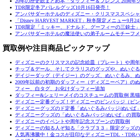
20年の歴史総まとめ本「ダッフィー＆フレンズ 20周年ク
TDR限定冬アパレルグッズ10月16日発売！
アンバサダーホテルのディズニー・クリスマススペシャル
「Disney HARVEST MARKET」秋冬限定メニュー9月
TDR限定「ミッキー、ドナルド、グーフィーの三銃士」
アンバサダーホテルの魔法使いの弟子ルームモチーフメニ
買取例や注目商品ピックアップ
ディズニーのクリスマスの記念絵皿（プレート）や周年
チップ＆デール、そしてクラリスのグッズや、ぬいぐる
デイジーダッグ（デイジー）のグッズ、ぬいぐるみ、ぬ
2009年以前の初期のダッフィー（ディズニーベア）
フィー、白タグ、お化けダッフィー追加
ダッフィー&シェリーメイのコスチュームの買取例 黒猫
ディズニー定番グッズ！ディズニーのピンバッジ（ピン
ディズニーグッズのド定番「ぬいぐるみバッジ/ぬいば
ディズニーグッズの「ぬいぐるみバッジ/ぬいば」の買
ディズニーのイベントや周年記念スプーンの買取例
ディズニーの知る人ぞ知る「クラブ３３」限定グッズの
人気再沸騰中！金コスが目印なディズニーTDL・TDR