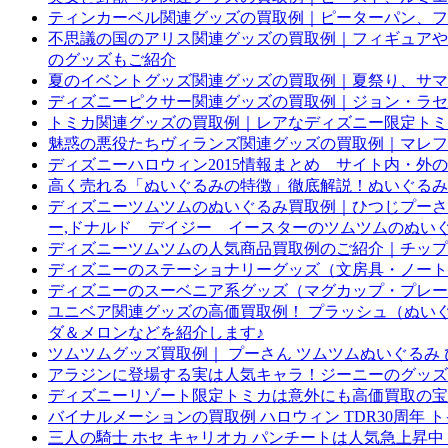
ティンカーベル関連グッズの買取例｜ピーターパン、フ
不思議の国のアリス関連グッズの買取例｜フィギュアや
のグッズもご紹介
夏のイベントグッズ関連グッズの買取例｜夏祭り、サマ
ディズニーピクサー関連グッズの買取例｜ジョン・ラセタ
トミカ関連グッズの買取例｜レアなディズニー限定トミ
魅惑の悪役たちヴィランズ関連グッズの買取例｜マレフ
ディズニーハロウィン2015情報まとめ サイト内・外
高く売れる「ぬいぐるみの特徴」徹底解説！ぬいぐるみ
ディズニーツムツムのぬいぐるみ買取例｜ひつじプーさんM
ー,ドナルド デイジー イースターのツムツムのぬい
ディズニーツムツムの人気商品買取例のご紹介｜チップ
ディズニーのステーショナリーグッズ（文房具・ノート
ディズニーのスーベニア系グッズ（マグカップ・プレー
ユニベア関連グッズの高価買取例！ プラッシュ（ぬいぐ
ダ＆メロンなどを紹介します♪
ツムツムグッズ買取例｜ プーさん ツムツムぬいぐるみ 
アラジンに登場する実は人気キャラ！ジーニーのグッズ
ディズニーリゾート限定トミカは意外にも高価買取の宝
バイナルメーションの買取例 ハロウィン TDR30周年 
三人の騎士 ホセ キャリオカ パンチートは人気急上昇