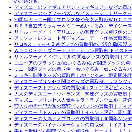
のご紹介も。
ディズニーのフィギュアリン（フィギュア）などの買取
ディズニーのジグソーパズルなどステーショナリーグッ
30周年ミッキー限定ブロンズ像や美女と野獣ＷＤＣＣフィ
ＢＢＢ自立式ミッキー＆ミニーぬいぐるみ、デイジースプ
リトルマーメイド「アリエル」の関連グッズ買取例のご
アリソン・レフコート等ディズニーアート作品買取例&セル
リロ&スティッチ関連グッズの買取例のご紹介 陶器製
ＷＤＣＣ・ディズニートラディション買取例 トイスト
リトルマーメイド/アリエルの関連グッズの買取例｜アリ
ユニベアのプラッシュ(ぬいぐるみ)など関連グッズの買
ミニー関連グッズの買取例｜ぬいぐるみ、ぬいぐるみバ
ミッキー関連グッズの買取例｜ぬいぐるみ、限定腕時計
ディズニープリンセス関連グッズの買取例｜ラプンツェ
ディズニーストアグッズの買取例｜ストア限定ピンバッ
大人のディズニー「ヴィランズ」関連グッズの買取例｜
ディズニープリンセス人気キャラ「ラプンツェル」関連
額入りや周年記念系の高額ピンバッジの買取例｜ディズ
ディズニー「トミカ」の買取例｜イベント限定、周年限
ディズニーの人気ナノブロックの買取例｜30周年シン
ディズニーのバイナルメーションの買取例｜トイストー
美女と野獣ベル関連グッズの買取例｜ビースト、ルミエ