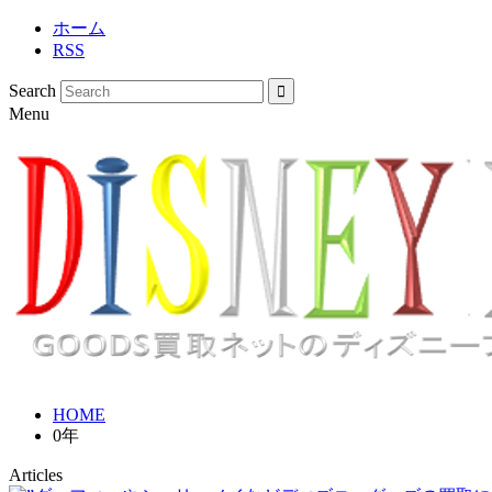
ホーム
RSS
Search
Menu
HOME
0年
Articles