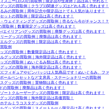
ィズニーLEGOの買取例｜限定品や生産終了品は高く売れる！
定グッズの買取例｜クラブ33関連グッズはどれも高く売れます！
るみの買取例｜周年記念や限定品はとても人気があります！
セットの買取例｜限定品は高く売れます！
・ウェイティンググッズの買取例｜売るなら今がチャンス！？
ッズの買取例｜数量限定グッズは高く売れます！
ン(エイリアン)グッズの買取例｜廃盤グッズは高く売れます！
ーリーグッズの買取例｜廃盤品は高く売れます！
エルグッズの買取例｜限定品は高く売れます！
買取例
ッズの買取例｜数量限定品は高く売れます！
ェルグッズの買取例｜海外限定品は高く売れます！
ッズの買取例｜ぬいぐるみ類は高く売れます！
ズグッズの買取例｜海外限定品は高く売れます！
CCフィギュアやピンバッジは人気商品です！ぬいぐるみ、フ
ーボールペンセットなど文房具・ステーショナリーの買取例
スグッズの買取例｜置物類は高く売れます！
ードの買取例｜廃盤品は高く売れます！
などリゾートクルーザーグッズの買取例｜限定品は高く売れます！
グッズの買取例｜海外限定品は高価買取！
ホテルミラコスタグッズの買取例
ルグッズの買取例｜スイートルーム限定品は高く売れます！