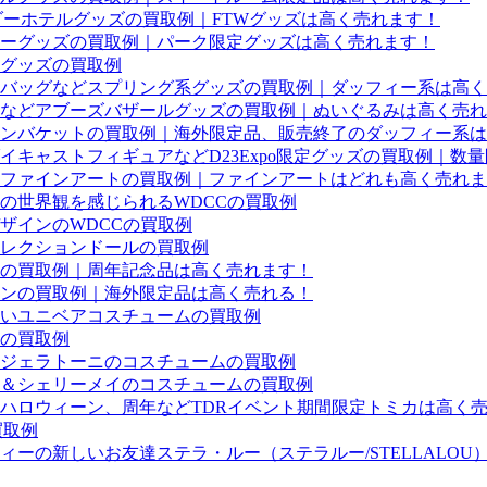
ダーホテルグッズの買取例｜FTWグッズは高く売れます！
ターグッズの買取例｜パーク限定グッズは高く売れます！
グッズの買取例
バッグなどスプリング系グッズの買取例｜ダッフィー系は高く
バッジなどアブーズバザールグッズの買取例｜ぬいぐるみは高く売
ンバケットの買取例｜海外限定品、販売終了のダッフィー系は
キャストフィギュアなどD23Expo限定グッズの買取例｜数
ファインアートの買取例｜ファインアートはどれも高く売れま
の世界観を感じられるWDCCの買取例
ザインのWDCCの買取例
レクションドールの買取例
ルの買取例｜周年記念品は高く売れます！
ンの買取例｜海外限定品は高く売れる！
いユニベアコスチュームの買取例
の買取例
、ジェラトーニのコスチュームの買取例
ー＆シェリーメイのコスチュームの買取例
やハロウィーン、周年などTDRイベント期間限定トミカは高く
買取例
ーの新しいお友達ステラ・ルー（ステラルー/STELLALO