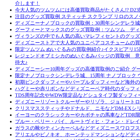
介します！
今大人気のツムツムには高価買取商品がたくさん!? D
注目のグッズ買取例 スティッチ スクランプ リロの
ディズニーナノブロックの買取例：30周年シンデレラ城
グーフィーとマックスのグッズ買取例：ツムツム ディ
ヴィランズの中でも人気の高いマレフィセントのグッズ買
ディズニーストアで大人気のユニベアコスチュームの買
限定ツムツム ぬいぐるみの買取例紹介♪イクスピアリ15
レジェンドオブミシカのぬいぐるみバッジの買取例 意
待大♪
ディズニーシー10周年グッズの高価買取例のご紹介 
限定ナノブロックシンデレラ城、15周年 ナノブロッ
初期ピンクダッフィーやパープルダッフィーなど海外の
ハグミーや赤リボンなどディズニーベア時代のダッフィ
TDS周年記念やWDW限定品などシュタイフ製ダッフ
ディズニーリゾートクルーザーやリゾラ、ジョリートロ
クリスマススティッチやドナルド、ニモなどDM-EXシ
イーヨーのクラシックカーやカボチャの馬車などTDR
ブルー・ベリー・パイ、ルートヴィヒ・フォン・ドレイ
ガラスの靴やティンカーベルなどディズニースワロフス
アリエルやピノキオ、ホーンテッドマンションなどディ