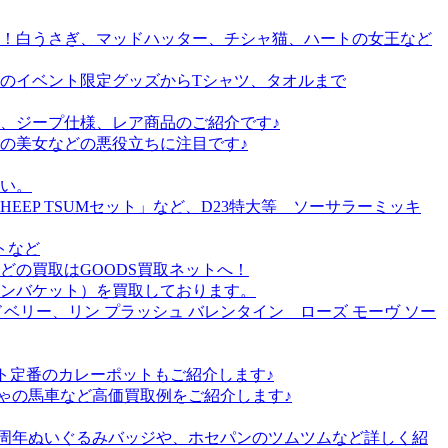
！白うさぎ、マッドハッター、チシャ猫、ハートの女王など
のイベント限定グッズからTシャツ、タオルまで
、ジープ仕様、レア商品のご紹介です♪
の美女などの悪役立ちに注目です♪
い。
EP TSUMセット」など、D23特大等 ソーサラーミッキ
トなど
の買取はGOODS買取ネットへ！
ンバケット）を買取しております。
リー、リン プラッシュ バレンタイン ローズ モーヴ ソー
ト定番のカレーポットもご紹介します♪
ゃの馬車など高価買取例をご紹介します♪
2周年ぬいぐるみバッジや、ホセパンのツムツムなど詳しく紹