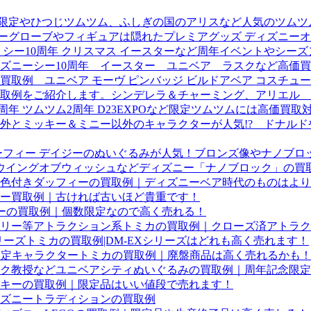
23限定やひつじツムツム、ふしぎの国のアリスなど人気のツム
スノーグローブやフィギュアは隠れたプレミアグッズ ディズニー
 シー10周年 クリスマス イースターなど周年イベントやシ
ズニーシー10周年 イースター ユニベア ラスクなど高価
取例 ユニベア モーヴ ピンバッジ ビルドアベア コスチュ
取例をご紹介します。シンデレラ＆チャーミング、アリエル 
周年 ツムツム2周年 D23EXPOなど限定ツムツムには高価買
外とミッキー＆ミニー以外のキャラクターが人気!? ドナル
グーフィー デイジーのぬいぐるみが人気！ブロンズ像やナノブロ
ク ウイングオブウィッシュなどディズニー「ナノブロック」の
色付きダッフィーの買取例｜ディズニーベア時代のものはより
ー買取例｜古ければ古いほど貴重です！
ィーの買取例｜個数限定なので高く売れる！
リー等アトラクション系トミカの買取例｜クローズ済アトラク
リーズトミカの買取例|DM-EXシリーズはどれも高く売れます！
限定キャラクタートミカの買取例｜廃盤商品は高く売れるかも
ク教授などユニベアシティぬいぐるみの買取例｜周年記念限定
キーの買取例｜限定品はいい値段で売れます！
ズニートラディションの買取例