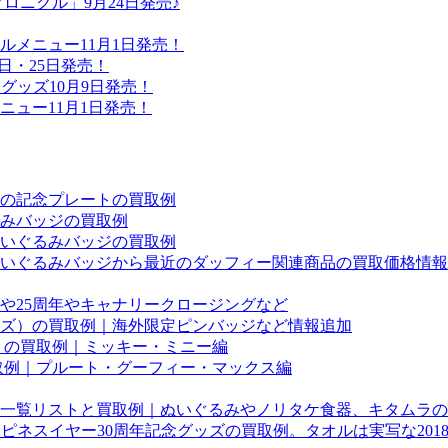
ロニクル」9月24日発売♪
メニュー11月1日発売！
24日・25日発売！
グッズ10月9日発売！
ュー11月1日発売！
の記念プレートの買取例
みバッジの買取例
いぐるみバッジの買取例
のぬいぐるみバッジから最近のダッフィー関連商品の買取価格情
や25周年やキャナリークロージングなど
ズ）の買取例｜海外限定ピンバッジなど情報追加
」の買取例｜ミッキー・ミニー編
取例｜プルート・グーフィー・マックス編
一覧リストと買取例｜ぬいぐるみやノリタケ食器、キタムラの
ハピネスイヤー30周年記念グッズの買取例。タオルは実写な20