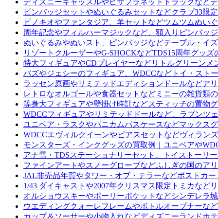
ディズニーキャッスルやピザプラネットトラックなどデ
ピンバッジセットやぬいぐるみセットなどクラブ33限
ピノキオやファンタジア、羊セットなどツムツムぬいぐ
周年記念やフィルハーマジックなど、額入りピンバッジ
ぬいぐるみやぬいスト、ピンバッジなどテーブル・イズ
リゾートクルーザーやG-SHOCKなどTDS15周年グ
特大フィギュアやCDプレイヤーなどリトルグリーンメ
バズやジェシーのフィギュア、WDCCなどトイ・スト
ラッセン原画やリミテッドエディションドールなどアリ
レトロなオルゴールや食器セットなどミニーの雑貨類の
等身大フィギュアや壁掛け時計などスティッチの置物グ
WDCCフィギュアやリミテッドドールなど、ラプンツ
ユニベア・ラスクやパニカムパスケースなどマックスグ
WDCCエヴィルクイーンやピアスセットなどヴィラン
モンスターズ・インクグッズの買取例｜ユニベアやWD
アナ雪・TDSステーショナリーセット、トイストーリ
ファインアートやスノーグローブなどふしぎの国のアリ
JAL非売品年賀やタワー・オブ・テラーなどポストカ
1/43 ダイキャストや2007年クリスマス限定トミカ
オルショウスキーやポーリーポケットなどシンデレラ城
ウエディングクォーレフレームやボトルオープナーなど
カップ＆ソーサーや小物入れなどディズニーランドホテ