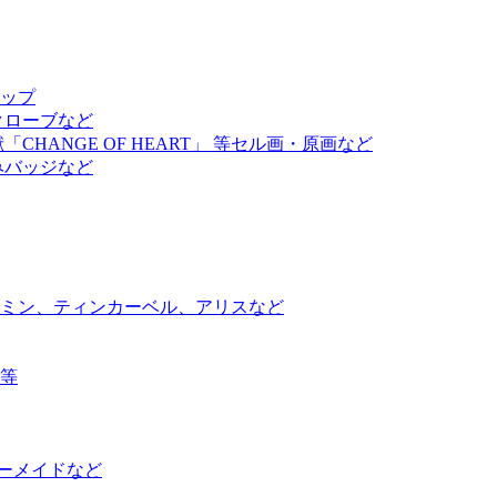
アップ
クローブなど
ANGE OF HEART」 等セル画・原画など
みバッジなど
ミン、ティンカーベル、アリスなど
等
ーメイドなど