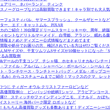
ェアリー、ネバーランド、ティンク
スノーグローブなどは高額買取できます！キャラ別でも大人気
ーフェスティバル、サマースプラッシュ、クールザヒートなど
ー、エド・キャットムル、PIXAR
カのご紹介！39台限定ドリームスターミッキーや、周年、絶版
ィセントなどリトルマーメイド、白雪姫、アラジン、眠れる森
の情報まとめとディズニー公式情報などまとめてます
買取や処分でお困りの方、検討されている方はぜひご覧くださ
サイズや、干支ツムツムSサイズが10個セットになった「SHE
ぐるみ買取例
&デールの干支コンプ、チシャ猫、ホセキャリオカ&パンチー
・ファイル・アルバム・シャーペン・ボールペン・シール）など
ト・ランチケース・ランチトートバッグ・メダル・ポップコー
るみ）からコスチュームまでご紹介！マックスのクマ、レッドベ
ひつじ ティガー オウル クリストファーロビンなど
高価買取例☆ ピンバッジや総柄Tシャツ、アラビアンコース
庫!? スティッチやファインディングニモ、ドナルド、かぼち
トイストーリー 海外パーク限定 ロボットなど
中！もちろん高価買取グッズも多数あります！ディズニーシー1