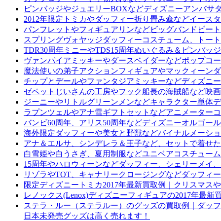
ピンバッジやジュエリーBOXなどディズニーアンバサ
2012年限定トミカやダッフィー折り畳み傘などイース
パンフレットやフィギュアリンなどビッグバンドビート
スプリングヴォヤッジダッフィーコスチューム、トート
TDR30周年ミニーやTDS15周年ぬいぐるみ＆ピン
ヴァンパイアミッキーやダースベイダーなどポップコー
魔法使いの弟子アクションフィギュアやマックィーンダイ
チップとデールやファンタジアミッキーなどディズニー
ゼペットじいさんの工房やフック船長の海賊船など映画
ジーニーやリトルグリーンメンなどキャラクター単体デ
ラプンツェルやアナ雪ギフトセットなどアニメーターコ
バンビ60周年、アリス50周年などディズニーオルゴー
海外限定ダッフィーや美女と野獣などバイナルメーショ
アナ＆エルサ、シンデレラ＆王子など、セットで着せた
白雪姫や白うさぎ、夏用制服などユニベアコスチューム
15周年やハロウィーンなどダッフィー、シェリーメイ
リゾラやTOT、キャナリークロージングなどダッフィ
限定ディズニートミカ2017年最新買取例｜クリスマス
レノックス(Lenox)ディズニーフィギュアの2017年最新
ステラ・ルー（ステラルー）のグッズの買取例｜ダッフィ
日本未発売グッズは高く売れます！