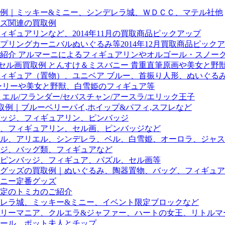
例｜ミッキー&ミニー、シンデレラ城、ＷＤＣＣ、マテル社他
ズ関連の買取例
ギュアリンなど、2014年11月の買取商品ピックアップ
リングカーニバルぬいぐるみ等2014年12月買取商品ピック
紹介 アルマーニによるフィギュアリンやオルゴール・スノー
画買取例 とんすけ＆ミスバニー 貴重直筆原画や美女と野獣「CH
フィギュア（置物）、ユニベア ブルー、首振り人形、ぬいぐる
ーリーや美女と野獣、白雪姫のフィギュア等
エル/フランダー/セバスチャン/アースラ/エリック王子
取例｜ブルーベリーパイ,ホイップ&パフィ,スフレなど
ッジ、フィギュアリン、ピンバッジ
、フィギュアリン、セル画、ピンバッジなど
ル、アリエル、シンデレラ、ベル、白雪姫、オーロラ、ジャス
ジ、バッグ類、フィギュアなど
ピンバッジ、フィギュア、パズル、セル画等
グッズの買取例｜ぬいぐるみ、陶器置物、バッグ、フィギュア
ニー定番グッズ
定のトミカのご紹介
デレラ城、ミッキー&ミニー、イベント限定ブロックなど
リーマニア、クルエラ&ジャファー、ハートの女王、リトルマ
ール、ポット夫人とチップ