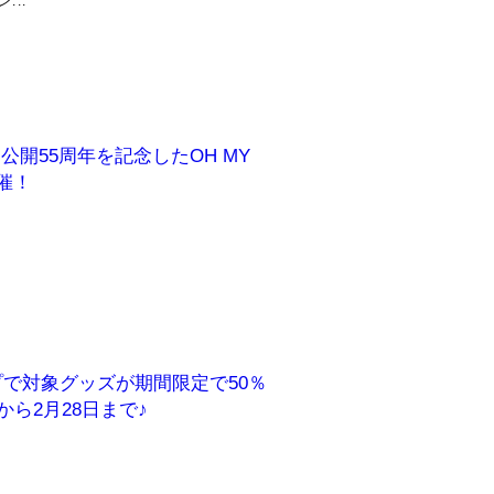
..
開55周年を記念したOH MY
開催！
で対象グッズが期間限定で50％
から2月28日まで♪