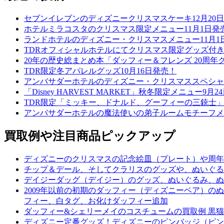
セブンイレブンのディズニークリスマスケーキ12月20
ホテルミラコスタのクリスマス限定メニュー11月1日発
ランドホテルのディズニー・クリスマスメニュー11月1
TDRオフィシャルホテルにてクリスマス限定グッズ付き
20年の歴史総まとめ本「ダッフィー＆フレンズ 20周年ク
TDR限定冬アパレルグッズ10月16日発売！
アンバサダーホテルのディズニー・クリスマススペシャル
「Disney HARVEST MARKET」秋冬限定メニュー9月
TDR限定「ミッキー、ドナルド、グーフィーの三銃士」
アンバサダーホテルの魔法使いの弟子ルームモチーフメニ
買取例や注目商品ピックアップ
ディズニーのクリスマスの記念絵皿（プレート）や周年
チップ＆デール、そしてクラリスのグッズや、ぬいぐる
デイジーダッグ（デイジー）のグッズ、ぬいぐるみ、ぬ
2009年以前の初期のダッフィー（ディズニーベア）
フィー、白タグ、お化けダッフィー追加
ダッフィー&シェリーメイのコスチュームの買取例 黒猫
ディズニー定番グッズ！ディズニーのピンバッジ（ピン