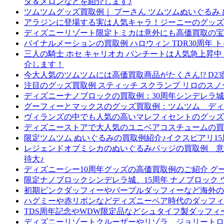
ダ＆メロンなどを紹介します♪
ツムツムグッズ買取例｜ プーさん ツムツムぬいぐるみ 
アラジンに登場する実は人気キャラ！ジーニーのグッズ
ディズニーリゾート限定トミカは意外にも高価買取の宝
バイナルメーションの買取例 ハロウィン TDR30周年 
三人の騎士 ホセ キャリオカ パンチートは人気急上昇
介します！
今大人気のツムツムには高価買取商品がたくさん!? D
注目のグッズ買取例 スティッチ スクランプ リロの
ディズニーナノブロックの買取例：30周年シンデレラ城
グーフィーとマックスのグッズ買取例：ツムツム ディ
ヴィランズの中でも人気の高いマレフィセントのグッズ買
ディズニーストアで大人気のユニベアコスチュームの買
限定ツムツム ぬいぐるみの買取例紹介♪イクスピアリ15
レジェンドオブミシカのぬいぐるみバッジの買取例 意
待大♪
ディズニーシー10周年グッズの高価買取例のご紹介 
限定ナノブロックシンデレラ城、15周年 ナノブロッ
初期ピンクダッフィーやパープルダッフィーなど海外の
ハグミーや赤リボンなどディズニーベア時代のダッフィ
TDS周年記念やWDW限定品などシュタイフ製ダッフ
ディズニーリゾートクルーザーやリゾラ、ジョリートロ