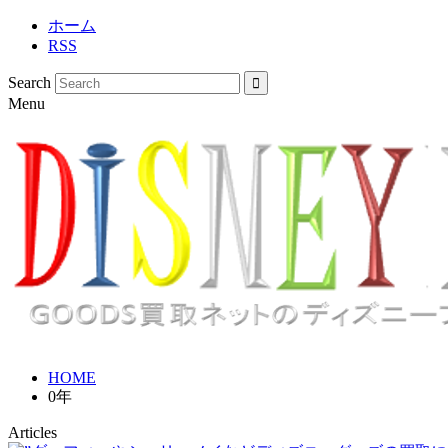
ホーム
RSS
Search
Menu
HOME
0年
Articles