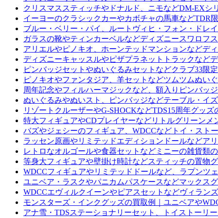
クリスマススティッチやドナルド、ニモなどDM-EXシ
イーヨーのクラシックカーやカボチャの馬車などTDR
ブルー・ベリー・パイ、ルートヴィヒ・フォン・ドレイ
ガラスの靴やティンカーベルなどディズニースワロフス
アリエルやピノキオ、ホーンテッドマンションなどディ
ディズニーキャッスルやピザプラネットトラックなどデ
ピンバッジセットやぬいぐるみセットなどクラブ33限
ピノキオやファンタジア、羊セットなどツムツムぬいぐ
周年記念やフィルハーマジックなど、額入りピンバッジ
ぬいぐるみやぬいスト、ピンバッジなどテーブル・イズ
リゾートクルーザーやG-SHOCKなどTDS15周年グ
特大フィギュアやCDプレイヤーなどリトルグリーンメ
バズやジェシーのフィギュア、WDCCなどトイ・スト
ラッセン原画やリミテッドエディションドールなどアリ
レトロなオルゴールや食器セットなどミニーの雑貨類の
等身大フィギュアや壁掛け時計などスティッチの置物グ
WDCCフィギュアやリミテッドドールなど、ラプンツ
ユニベア・ラスクやパニカムパスケースなどマックスグ
WDCCエヴィルクイーンやピアスセットなどヴィラン
モンスターズ・インクグッズの買取例｜ユニベアやWD
アナ雪・TDSステーショナリーセット、トイストーリ