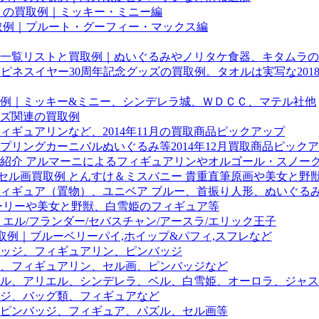
」の買取例｜ミッキー・ミニー編
取例｜プルート・グーフィー・マックス編
一覧リストと買取例｜ぬいぐるみやノリタケ食器、キタムラの
ハピネスイヤー30周年記念グッズの買取例。タオルは実写な20
例｜ミッキー&ミニー、シンデレラ城、ＷＤＣＣ、マテル社他
ズ関連の買取例
ギュアリンなど、2014年11月の買取商品ピックアップ
リングカーニバルぬいぐるみ等2014年12月買取商品ピック
紹介 アルマーニによるフィギュアリンやオルゴール・スノー
画買取例 とんすけ＆ミスバニー 貴重直筆原画や美女と野獣「CH
フィギュア（置物）、ユニベア ブルー、首振り人形、ぬいぐる
ーリーや美女と野獣、白雪姫のフィギュア等
エル/フランダー/セバスチャン/アースラ/エリック王子
取例｜ブルーベリーパイ,ホイップ&パフィ,スフレなど
ッジ、フィギュアリン、ピンバッジ
、フィギュアリン、セル画、ピンバッジなど
ル、アリエル、シンデレラ、ベル、白雪姫、オーロラ、ジャス
ジ、バッグ類、フィギュアなど
ピンバッジ、フィギュア、パズル、セル画等