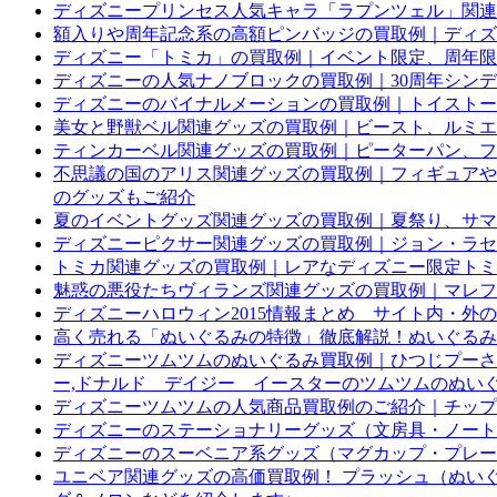
ディズニープリンセス人気キャラ「ラプンツェル」関連
額入りや周年記念系の高額ピンバッジの買取例｜ディズ
ディズニー「トミカ」の買取例｜イベント限定、周年限
ディズニーの人気ナノブロックの買取例｜30周年シン
ディズニーのバイナルメーションの買取例｜トイストー
美女と野獣ベル関連グッズの買取例｜ビースト、ルミエ
ティンカーベル関連グッズの買取例｜ピーターパン、フ
不思議の国のアリス関連グッズの買取例｜フィギュアや
のグッズもご紹介
夏のイベントグッズ関連グッズの買取例｜夏祭り、サマ
ディズニーピクサー関連グッズの買取例｜ジョン・ラセタ
トミカ関連グッズの買取例｜レアなディズニー限定トミ
魅惑の悪役たちヴィランズ関連グッズの買取例｜マレフ
ディズニーハロウィン2015情報まとめ サイト内・外
高く売れる「ぬいぐるみの特徴」徹底解説！ぬいぐるみ
ディズニーツムツムのぬいぐるみ買取例｜ひつじプーさんM
ー,ドナルド デイジー イースターのツムツムのぬい
ディズニーツムツムの人気商品買取例のご紹介｜チップ
ディズニーのステーショナリーグッズ（文房具・ノート
ディズニーのスーベニア系グッズ（マグカップ・プレー
ユニベア関連グッズの高価買取例！ プラッシュ（ぬいぐ