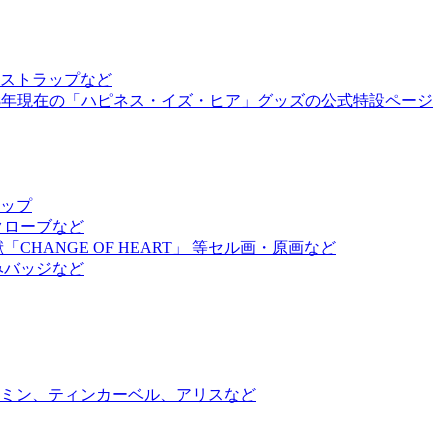
ストラップなど
18年現在の「ハピネス・イズ・ヒア」グッズの公式特設ページ
アップ
クローブなど
ANGE OF HEART」 等セル画・原画など
みバッジなど
ミン、ティンカーベル、アリスなど