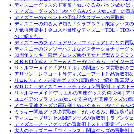
ディズニーグッズのド定番「ぬいぐるみバッジ/ぬいば
ディズニーグッズの「ぬいぐるみバッジ/ぬいば」の買
ディズニーのイベントや周年記念スプーンの買取例
ディズニーの知る人ぞ知る「クラブ３３」限定グッズの
人気再沸騰中！金コスが目印なディズニーTDL・TDR
のご紹介も。
ディズニーのフィギュアリン（フィギュア）などの買取
ディズニーのジグソーパズルなどステーショナリーグッ
30周年ミッキー限定ブロンズ像や美女と野獣ＷＤＣＣフィ
ＢＢＢ自立式ミッキー＆ミニーぬいぐるみ、デイジースプ
リトルマーメイド「アリエル」の関連グッズ買取例のご
アリソン・レフコート等ディズニーアート作品買取例&セル
リロ&スティッチ関連グッズの買取例のご紹介 陶器製
ＷＤＣＣ・ディズニートラディション買取例 トイスト
リトルマーメイド/アリエルの関連グッズの買取例｜アリ
ユニベアのプラッシュ(ぬいぐるみ)など関連グッズの買
ミニー関連グッズの買取例｜ぬいぐるみ、ぬいぐるみバ
ミッキー関連グッズの買取例｜ぬいぐるみ、限定腕時計
ディズニープリンセス関連グッズの買取例｜ラプンツェ
ディズニーストアグッズの買取例｜ストア限定ピンバッ
大人のディズニー「ヴィランズ」関連グッズの買取例｜