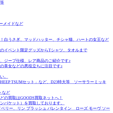
等
ーメイドなど
！白うさぎ、マッドハッター、チシャ猫、ハートの女王など
のイベント限定グッズからTシャツ、タオルまで
、ジープ仕様、レア商品のご紹介です♪
の美女などの悪役立ちに注目です♪
い。
EP TSUMセット」など、D23特大等 ソーサラーミッキ
トなど
の買取はGOODS買取ネットへ！
ンバケット）を買取しております。
リー、リン プラッシュ バレンタイン ローズ モーヴ ソー