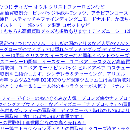
ひつじ ティガー オウル クリストファーロビンなど
高価買取例☆ ピンバッジや総柄Tシャツ、アラビアンコース
庫!? スティッチやファインディングニモ、ドナルド、かぼち
トイストーリー 海外パーク限定 ロボットなど
中！もちろん高価買取グッズも多数あります！ディズニーシー1
23限定やひつじツムツム、ふしぎの国のアリスなど人気のツム
スノーグローブやフィギュアは隠れたプレミアグッズ ディズニー
 シー10周年 クリスマス イースターなど周年イベントやシ
ズニーシー10周年 イースター ユニベア ラスクなど高価
取例 ユニベア モーヴ ピンバッジ ビルドアベア コスチュ
取例をご紹介します。シンデレラ＆チャーミング、アリエル 
周年 ツムツム2周年 D23EXPOなど限定ツムツムには高価買
外とミッキー＆ミニー以外のキャラクターが人気!? ドナル
グーフィー デイジーのぬいぐるみが人気！ブロンズ像やナノブロ
ク ウイングオブウィッシュなどディズニー「ナノブロック」の
色付きダッフィーの買取例｜ディズニーベア時代のものはより
ー買取例｜古ければ古いほど貴重です！
ィーの買取例｜個数限定なので高く売れる！
リー等アトラクション系トミカの買取例｜クローズ済アトラク