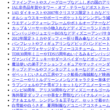
ファインアートやスノーグローブなどふしぎの国のアリ
JAL非売品年賀やタワー・オブ・テラーなどポストカ
1/43 ダイキャストや2007年クリスマス限定トミカ
オルショウスキーやポーリーポケットなどシンデレラ城
ウエディングクォーレフレームやボトルオープナーなど
カップ＆ソーサーや小物入れなどディズニーランドホテ
ピンバッジやジュエリーBOXなどディズニーアンバサ
2012年限定トミカやダッフィー折り畳み傘などイース
パンフレットやフィギュアリンなどビッグバンドビート
スプリングヴォヤッジダッフィーコスチューム、トート
TDR30周年ミニーやTDS15周年ぬいぐるみ＆ピン
ヴァンパイアミッキーやダースベイダーなどポップコー
魔法使いの弟子アクションフィギュアやマックィーンダイ
チップとデールやファンタジアミッキーなどディズニー
ゼペットじいさんの工房やフック船長の海賊船など映画
ジーニーやリトルグリーンメンなどキャラクター単体デ
ラプンツェルやアナ雪ギフトセットなどアニメーターコ
バンビ60周年、アリス50周年などディズニーオルゴー
海外限定ダッフィーや美女と野獣などバイナルメーショ
アナ＆エルサ、シンデレラ＆王子など、セットで着せた
白雪姫や白うさぎ、夏用制服などユニベアコスチューム