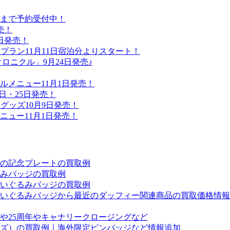
日まで予約受付中！
売！
日発売！
プラン11月11日宿泊分よりスタート！
ロニクル」9月24日発売♪
メニュー11月1日発売！
24日・25日発売！
グッズ10月9日発売！
ュー11月1日発売！
の記念プレートの買取例
みバッジの買取例
いぐるみバッジの買取例
のぬいぐるみバッジから最近のダッフィー関連商品の買取価格情
や25周年やキャナリークロージングなど
ズ）の買取例｜海外限定ピンバッジなど情報追加