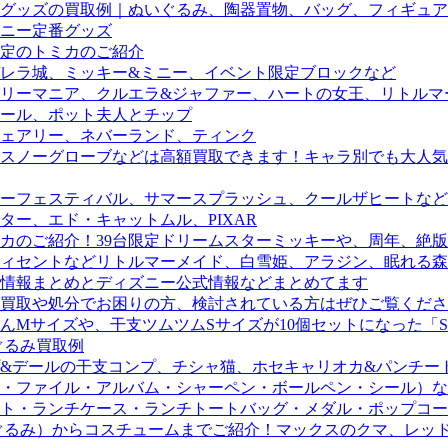
グッズの買取例｜ぬいぐるみ、陶器置物、バッグ、フィギュア
ニー定番グッズ
定のトミカのご紹介
デレラ城、ミッキー&ミニー、イベント限定ブロックなど
リーマニア、クルエラ&ジャファー、ハートの女王、リトルマ
ール、ポット夫人とチップ
ェアリー、ネバーランド、ティンク
スノーグローブなどは高額買取できます！キャラ別でも大人気
ーフェスティバル、サマースプラッシュ、クールザヒートなど
ー、エド・キャットムル、PIXAR
カのご紹介！39台限定ドリームスターミッキーや、周年、絶版
ィセントなどリトルマーメイド、白雪姫、アラジン、眠れる森
の情報まとめとディズニー公式情報などまとめてます
買取や処分でお困りの方、検討されている方はぜひご覧くださ
サイズや、干支ツムツムSサイズが10個セットになった「SHE
ぐるみ買取例
&デールの干支コンプ、チシャ猫、ホセキャリオカ&パンチー
・ファイル・アルバム・シャーペン・ボールペン・シール）など
ト・ランチケース・ランチトートバッグ・メダル・ポップコー
るみ）からコスチュームまでご紹介！マックスのクマ、レッドベ