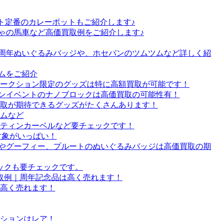
ト定番のカレーポットもご紹介します♪
ゃの馬車など高価買取例をご紹介します♪
2周年ぬいぐるみバッジや、ホセパンのツムツムなど詳しく紹
ツムをご紹介
オークション限定のグッズは特に高額買取が可能です！
ーズンイベントのナノブロックは高価買取の可能性有！
買取が期待できるグッズがたくさんあります！
ームなど
ティンカーベルなど要チェックです！
取対象がいっぱい！
ドやグーフィー、プルートのぬいぐるみバッジは高価買取の期
ックも要チェックです。
買取例｜周年記念品は高く売れます！
高く売れます！
ションはレア！