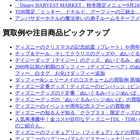
「Disney HARVEST MARKET」秋冬限定メニュー9月
TDR限定「ミッキー、ドナルド、グーフィーの三銃士」
アンバサダーホテルの魔法使いの弟子ルームモチーフメニ
買取例や注目商品ピックアップ
ディズニーのクリスマスの記念絵皿（プレート）や周年
チップ＆デール、そしてクラリスのグッズや、ぬいぐる
デイジーダッグ（デイジー）のグッズ、ぬいぐるみ、ぬ
2009年以前の初期のダッフィー（ディズニーベア）
フィー、白タグ、お化けダッフィー追加
ダッフィー&シェリーメイのコスチュームの買取例 黒猫
ディズニー定番グッズ！ディズニーのピンバッジ（ピン
ディズニーグッズのド定番「ぬいぐるみバッジ/ぬいば
ディズニーグッズの「ぬいぐるみバッジ/ぬいば」の買
ディズニーのイベントや周年記念スプーンの買取例
ディズニーの知る人ぞ知る「クラブ３３」限定グッズの
人気再沸騰中！金コスが目印なディズニーTDL・TDR
のご紹介も。
ディズニーのフィギュアリン（フィギュア）などの買取
ディズニーのジグソーパズルなどステーショナリーグッ