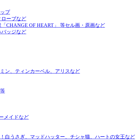
アップ
クローブなど
ANGE OF HEART」 等セル画・原画など
みバッジなど
ミン、ティンカーベル、アリスなど
等
ーメイドなど
！白うさぎ、マッドハッター、チシャ猫、ハートの女王など