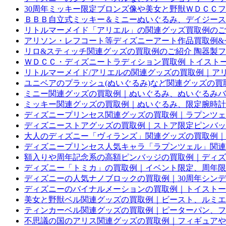
30周年ミッキー限定ブロンズ像や美女と野獣ＷＤＣＣフィ
ＢＢＢ自立式ミッキー＆ミニーぬいぐるみ、デイジースプ
リトルマーメイド「アリエル」の関連グッズ買取例のご
アリソン・レフコート等ディズニーアート作品買取例&セル
リロ&スティッチ関連グッズの買取例のご紹介 陶器製
ＷＤＣＣ・ディズニートラディション買取例 トイスト
リトルマーメイド/アリエルの関連グッズの買取例｜アリ
ユニベアのプラッシュ(ぬいぐるみ)など関連グッズの買
ミニー関連グッズの買取例｜ぬいぐるみ、ぬいぐるみバ
ミッキー関連グッズの買取例｜ぬいぐるみ、限定腕時計
ディズニープリンセス関連グッズの買取例｜ラプンツェ
ディズニーストアグッズの買取例｜ストア限定ピンバッ
大人のディズニー「ヴィランズ」関連グッズの買取例｜
ディズニープリンセス人気キャラ「ラプンツェル」関連
額入りや周年記念系の高額ピンバッジの買取例｜ディズ
ディズニー「トミカ」の買取例｜イベント限定、周年限
ディズニーの人気ナノブロックの買取例｜30周年シン
ディズニーのバイナルメーションの買取例｜トイストー
美女と野獣ベル関連グッズの買取例｜ビースト、ルミエ
ティンカーベル関連グッズの買取例｜ピーターパン、フ
不思議の国のアリス関連グッズの買取例｜フィギュアや