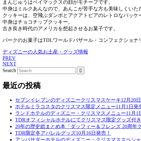
まんじゅうはベイマックスの顔がモチーフです。
中身はミルクあんなので、あんこが苦手な方も美味しくいた
クッキーは、空飛ぶダンボとアクアトピアのレトロなパッケ
中身はチョコチップクッキー。
古き良き時代のアメリカを想起させるお菓子です。
パークのお菓子はTDLワールドバザール・コンフェクショナ
ディズニーの人気お土産・グッズ情報
PREV
NEXT
Search
最近の投稿
セブンイレブンのディズニークリスマスケーキ12月20
ホテルミラコスタのクリスマス限定メニュー11月1日発
ランドホテルのディズニー・クリスマスメニュー11月1
TDRオフィシャルホテルにてクリスマス限定グッズ付き
20年の歴史総まとめ本「ダッフィー＆フレンズ 20周年ク
TDR限定冬アパレルグッズ10月16日発売！
アンバサダーホテルのディズニー・クリスマススペシャル