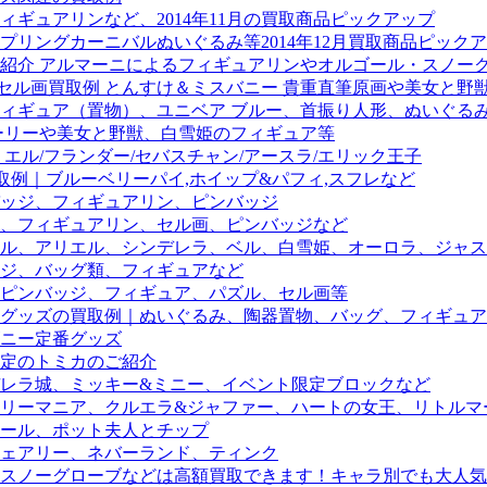
ギュアリンなど、2014年11月の買取商品ピックアップ
リングカーニバルぬいぐるみ等2014年12月買取商品ピック
紹介 アルマーニによるフィギュアリンやオルゴール・スノー
画買取例 とんすけ＆ミスバニー 貴重直筆原画や美女と野獣「CH
フィギュア（置物）、ユニベア ブルー、首振り人形、ぬいぐる
ーリーや美女と野獣、白雪姫のフィギュア等
エル/フランダー/セバスチャン/アースラ/エリック王子
取例｜ブルーベリーパイ,ホイップ&パフィ,スフレなど
ッジ、フィギュアリン、ピンバッジ
、フィギュアリン、セル画、ピンバッジなど
ル、アリエル、シンデレラ、ベル、白雪姫、オーロラ、ジャス
ジ、バッグ類、フィギュアなど
ピンバッジ、フィギュア、パズル、セル画等
グッズの買取例｜ぬいぐるみ、陶器置物、バッグ、フィギュア
ニー定番グッズ
定のトミカのご紹介
デレラ城、ミッキー&ミニー、イベント限定ブロックなど
リーマニア、クルエラ&ジャファー、ハートの女王、リトルマ
ール、ポット夫人とチップ
ェアリー、ネバーランド、ティンク
スノーグローブなどは高額買取できます！キャラ別でも大人気