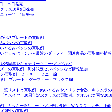
24日・25日発売！
グッズ10月9日発売！
ュー11月1日発売！
の記念プレートの買取例
みバッジの買取例
いぐるみバッジの買取例
のぬいぐるみバッジから最近のダッフィー関連商品の買取価格情
や25周年やキャナリークロージングなど
ズ）の買取例｜海外限定ピンバッジなど情報追加
」の買取例｜ミッキー・ミニー編
取例｜プルート・グーフィー・マックス編
一覧リストと買取例｜ぬいぐるみやノリタケ食器、キタムラの
ハピネスイヤー30周年記念グッズの買取例。タオルは実写な20
例｜ミッキー&ミニー、シンデレラ城、ＷＤＣＣ、マテル社他
ズ関連の買取例