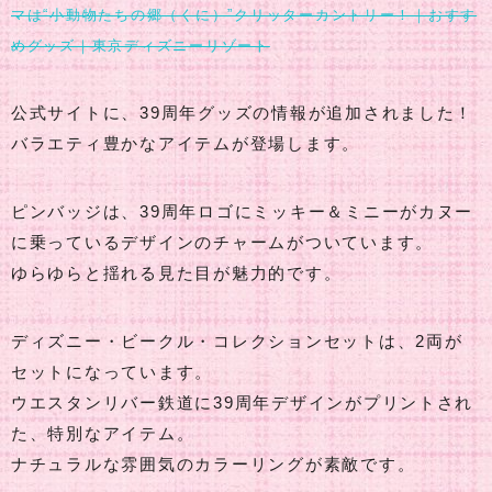
マは“小動物たちの郷（くに）”クリッターカントリー！｜おすす
めグッズ｜東京ディズニーリゾート
公式サイトに、39周年グッズの情報が追加されました！
バラエティ豊かなアイテムが登場します。
ピンバッジは、39周年ロゴにミッキー＆ミニーがカヌー
に乗っているデザインのチャームがついています。
ゆらゆらと揺れる見た目が魅力的です。
ディズニー・ビークル・コレクションセットは、2両が
セットになっています。
ウエスタンリバー鉄道に39周年デザインがプリントされ
た、特別なアイテム。
ナチュラルな雰囲気のカラーリングが素敵です。