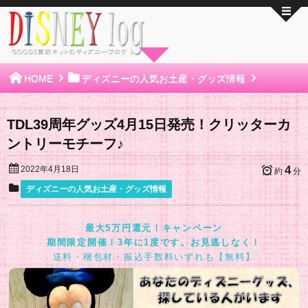
HOME
ディズニーの人気お土産・グッズ情報
TDL39周年グッズ4月15日発売！クリッターカ
ントリーモチーフ♪
4
2022年4月18日
約
分
ディズニーの人気お土産・グッズ情報
最大5万円還元！キャンペーン
期間限定開催！3年に1度です。お見逃しなく！
送料・梱包材・振込手数料いずれも【無料】