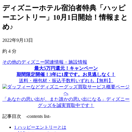
ディズニーホテル宿泊者特典「ハッピ
ーエントリー」10月1日開始！情報まと
め♪
2022年9月13日
約
4
分
その他のディズニー関連情報・施設情報
最大5万円還元！キャンペーン
期間限定開催！3年に1度です。お見逃しなく！
送料・梱包材・振込手数料いずれも【無料】
「あなたの思い出が、また誰かの思い出になる」ディズニー
グッズを誠実買取中です！
記事目次 -contents list-
1
ハッピーエントリーとは