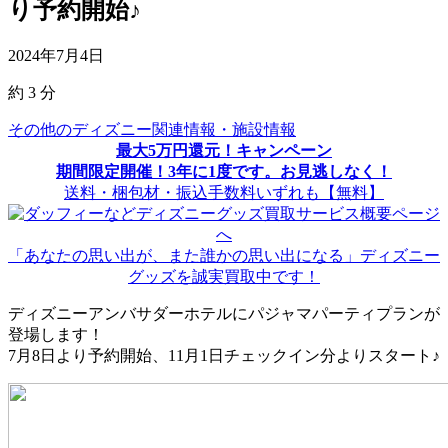
り予約開始♪
2024年7月4日
約
3
分
その他のディズニー関連情報・施設情報
最大5万円還元！キャンペーン
期間限定開催！3年に1度です。お見逃しなく！
送料・梱包材・振込手数料いずれも【無料】
「あなたの思い出が、また誰かの思い出になる」ディズニー
グッズを誠実買取中です！
ディズニーアンバサダーホテルにパジャマパーティプランが
登場します！
7月8日より予約開始、11月1日チェックイン分よりスタート♪