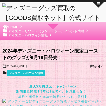
HOME
ディズニーリゾート（ランド・シー）イベント情報
ディズニーハロウィン情報
2024年ディズニー・ハロウィーン限定ゴース
トのグッズが9月19日発売！
4
2024年7月31日
約
分
ディズニーハロウィン情報
最大5万円還元！キャンペーン
期間限定開催！3年に1度です。お見逃しなく！
送料・梱包材・振込手数料いずれも【無料】