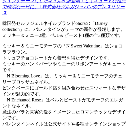
タインをテーマにしたネイルが新登場！甘くキュートな指先
で特別な一日に。 | 株式会社グルガジャパンのプレスリリー
ス
韓国発セルフジェルネイルブランドohoraの「Disney
collection」に、バレンタインがテーマの新作が登場します。
ミッキー＆ミニー2種、ベル＆ビースト1種の全3種類です。
ミッキー＆ミニーモチーフの「N Sweet Valentine」はショコ
ラブラウン。
トリュフチョコレートから着想を得たデザインです。
ミッキーのハンドパーツやミニーのリボンアートがキュート
です。
「N Blooming Love」は、ミッキー＆ミニーモチーフのチェ
リーブロッサムネイル。
ピンクベースにゴールド箔を組み合わせたスウィートなデザ
インが魅力的です。
「N Enchanted Rose」はベルとビーストがモチーフのエレガ
ントなネイル。
魔法のバラと真実の愛をイメージしたロマンチックなデザイ
ンです。
バレンタインネイルは公式サイトや各種オンラインショップ