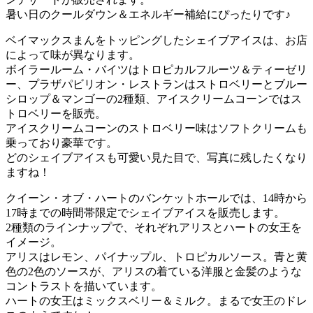
暑い日のクールダウン＆エネルギー補給にぴったりです♪
ベイマックスまんをトッピングしたシェイブアイスは、お店
によって味が異なります。
ボイラールーム・バイツはトロピカルフルーツ＆ティーゼリ
ー、プラザパビリオン・レストランはストロベリーとブルー
シロップ＆マンゴーの2種類、アイスクリームコーンではス
トロベリーを販売。
アイスクリームコーンのストロベリー味はソフトクリームも
乗っており豪華です。
どのシェイブアイスも可愛い見た目で、写真に残したくなり
ますね！
クイーン・オブ・ハートのバンケットホールでは、14時から
17時までの時間帯限定でシェイブアイスを販売します。
2種類のラインナップで、それぞれアリスとハートの女王を
イメージ。
アリスはレモン、パイナップル、トロピカルソース。青と黄
色の2色のソースが、アリスの着ている洋服と金髪のような
コントラストを描いています。
ハートの女王はミックスベリー＆ミルク。まるで女王のドレ