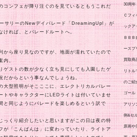
30周
のコンフェが降り注ぐのを見ているともうこれだ
Ｃフィ
サリーのNewデイパレード「DreamingUp!」が
ックア
なければ、とパレードルートへ。
ＢＢＢ
ースプ
列から座り見なのですが、地面が濡れていたので
買取商
案内。
りゲストの数が少なく立ち見にしても入園したゲ
リトル
況だからという事なんでしょうね。
のご紹
の大型照明がそこここに、エレクトリカルパレー
ゴール
ートやキャラクターにLEDライトは付いていませ
間と同じようにパレードを楽しめるという訳で
アリソ
例&セ
じっくり紹介したいと思いますがこの日は夜の特
原画や美
フが「こんばんは」に変わっていたり、ライトア