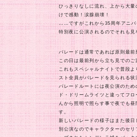
ひっきりなしに流れ、上から大量
けで感動！涙腺崩壊！
……ですがこれから35周年アニバー
特別夜に公演されるのでそれも見
パレードは通常であれば原則最前
この日は最前列から立ち見でのご
これもスペシャルナイトで普段よ
スト全員がパレードを見られる状
パレードルートには夜公演のため
ド・ドリームライツと違ってフロ
んから照明で照らす事で夜でも昼
す。
新しいパレードの様子はまた後日
別公演なのでキャラクターのセリ