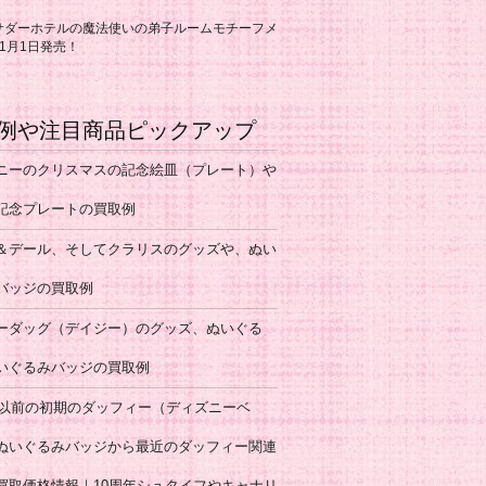
サダーホテルの魔法使いの弟子ルームモチーフメ
1月1日発売！
例や注目商品ピックアップ
ニーのクリスマスの記念絵皿（プレート）や
記念プレートの買取例
＆デール、そしてクラリスのグッズや、ぬい
バッジの買取例
ーダッグ（デイジー）のグッズ、ぬいぐる
いぐるみバッジの買取例
9年以前の初期のダッフィー（ディズニーベ
ぬいぐるみバッジから最近のダッフィー関連
買取価格情報｜10周年シュタイフやキャナリ