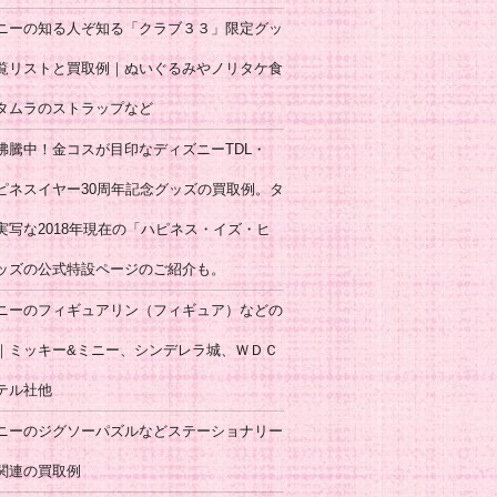
ニーの知る人ぞ知る「クラブ３３」限定グッ
覧リストと買取例｜ぬいぐるみやノリタケ食
タムラのストラップなど
沸騰中！金コスが目印なディズニーTDL・
ハピネスイヤー30周年記念グッズの買取例。タ
実写な2018年現在の「ハピネス・イズ・ヒ
ッズの公式特設ページのご紹介も。
ニーのフィギュアリン（フィギュア）などの
｜ミッキー&ミニー、シンデレラ城、ＷＤＣ
テル社他
ニーのジグソーパズルなどステーショナリー
関連の買取例