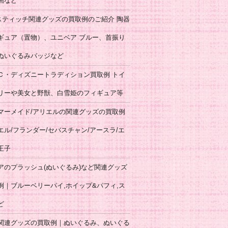
画など
スティッチ関連グッズの買取例のご紹介 陶器
ギュア（置物）、ユニベア ブルー、首振り
ぬいぐるみバッジなど
Ｃ・ディズニートラディション買取例 トイ
リーや美女と野獣、白雪姫のフィギュア等
マーメイド/アリエルの関連グッズの買取例
エル/フランダー/セバスチャン/アースラ/エ
王子
アのプラッシュ(ぬいぐるみ)など関連グッズ
例｜ブルーベリーパイ,ホイップ&パフィ,ス
ど
関連グッズの買取例｜ぬいぐるみ、ぬいぐる