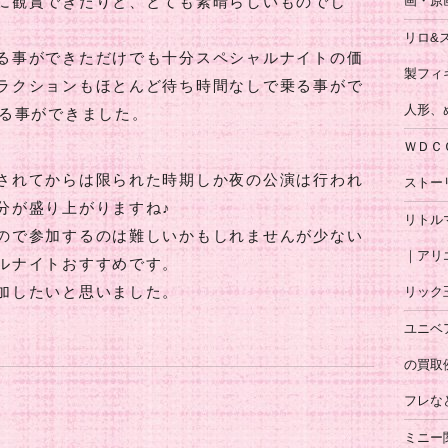
画・原
に観賞できたりと、とても素晴らしいものでし
リロ&
る事ができただけでも十分スペシャルナイトの価
製フィ
ラクションもほとんど待ち時間なしで乗る事がで
人形、
する事ができました。
ＷＤＣ
されてからは限られた時期しか夜の公演は行われ
ストー
分が盛り上がりますね♪
リトル
ので参加するのは難しいかもしれませんが少ない
｜アリ
ルナイトおすすめです。
リック
加したいと思いました。
ユニベ
の買取
フレな
ミニー