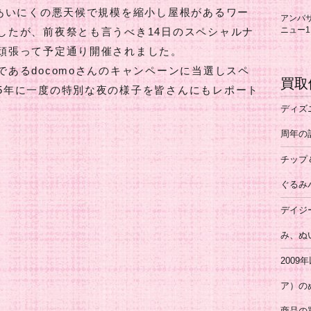
はあいにくの悪天候で規模を縮小し屋根があるワー
アンバ
ニュー1
したが、前夜祭とも言うべき14日のスペシャルナ
頑張って予定通り開催されました。
あるdocomoさんのキャンペーンに当選しスペ
買取
5年に一度の特別な夜の様子を皆さんにもレポート
ディズ
周年の
チップ
ぐるみ
デイジ
み、ぬ
200
ア）の
商品の