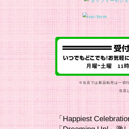
※当店では新品転売は一切
当店
「Happiest Celeb