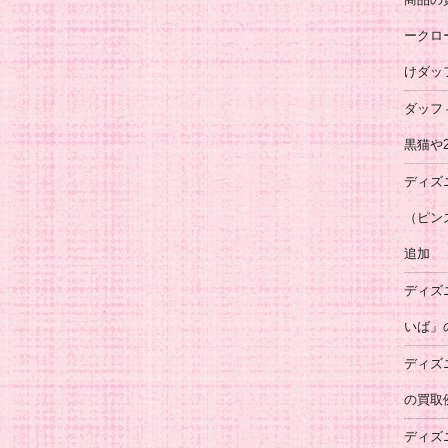
ークロ
けダッ
ダッフ
黒猫や
ディズ
（ピン
追加
ディズ
いば」
ディズ
の買取
ディズ