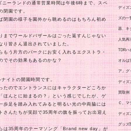
ィズニーランドの通常営業時間は午後6時まで、スペ
ディズ
の閉園です。
ズの一
ば閉園の様子を園外から眺めるのはもちろん初め
器、キ
りまでワールドバザールはごった返すんじゃない
人気再
なり皆さん退出されていました。
TDR
らもう片方のパークにお安く入れるエクストラ・
のでその効果もあるのかな？
オルは
ア」グ
ルナイトの開園時間です。
ディズ
ったのでエントランスにはキャラクターどころか
買取例
「ほんとに始まるの？」という感じでしたが、ゲ
Ｃ、マ
一歩足を踏み入れてみると明るい光の中両脇には
トさんたちが笑顔で35周年の旗を振ってお出迎え
ディズ
グッズ
5周年のテーマソング「Brand new day」が