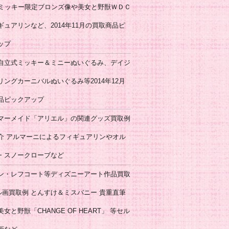
年ミッキー限定ブロンズ像や美女と野獣ＷＤＣ
ギュアリンなど、2014年11月の買取商品ピ
ップ
自立式ミッキー＆ミニーぬいぐるみ、デイジ
リングカーニバルぬいぐるみ等2014年12月
品ピックアップ
マーメイド「アリエル」の関連グッズ買取例
介 アルマーニによるフィギュアリンやオル
・スノークローブなど
ン・レフコート等ディズニーアート作品買取
ル画買取例 とんすけ＆ミスバニー 貴重直筆
女と野獣「CHANGE OF HEART」 等セル