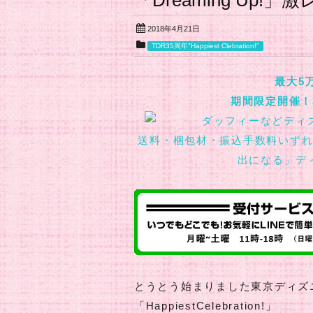
「Dreaming Up!
2018年4月21日
TDR35周年"Happiest Clebration!"
最大5
期間限定開催！
送料・梱包材・振込手数料いず
出になる」デ
とうとう始まりました東京ディズ
「HappiestCelebration!」