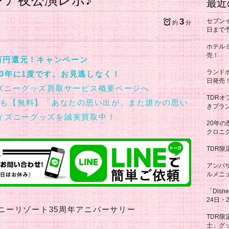
」激レア夜公演レポ♪
最近
3
セブン
約
分
日まで
ホテル
売！
万円還元！キャンペーン
ランド
3年に1度です。お見逃しなく！
日発売
TDR
れも【無料】「あなたの思い出が、また誰かの思い
きプラン
ィズニーグッズを誠実買取中！
20年の
クロニク
TDR限
アンバ
ルメニュ
「Disn
24日・
ニーリゾート35周年アニバーサリー
TDR
士」グッ