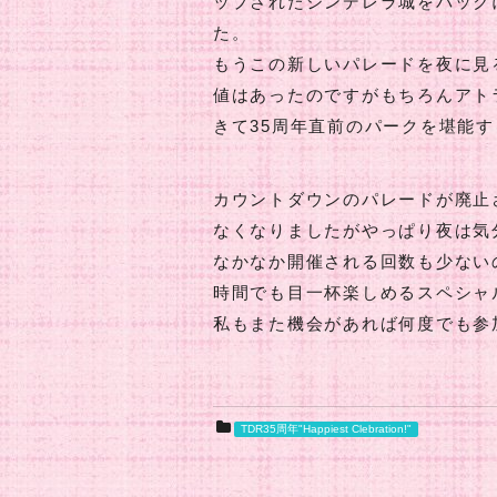
ップされたシンデレラ城をバック
た。
もうこの新しいパレードを夜に見
値はあったのですがもちろんアト
きて35周年直前のパークを堪能
カウントダウンのパレードが廃止
なくなりましたがやっぱり夜は気
なかなか開催される回数も少ない
時間でも目一杯楽しめるスペシャ
私もまた機会があれば何度でも参
TDR35周年"Happiest Clebration!"