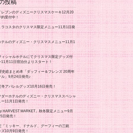
の投稿
イレブンのディズニークリスマスケーキ12月20
予約受付中！
ミラコスタのクリスマス限定メニュー11月1日発
ホテルのディズニー・クリスマスメニュー11月1
！
オフィシャルホテルにてクリスマス限定グッズ付
11月11日宿泊分よりスタート！
歴史総まとめ本「ダッフィー＆フレンズ 20周年
ル」9月24日発売♪
定冬アパレルグッズ10月16日発売！
サダーホテルのディズニー・クリスマススペシャ
ー11月1日発売！
ey HARVEST MARKET」秋冬限定メニュー9月
25日発売！
限定「ミッキー、ドナルド、グーフィーの三銃
ズ10月9日発売！