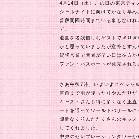
4月14日（土）この日の東京デ
シャルナイトに向けてかなり早め
普段閉園時間までいる事もなけれ
て。
退園を名残惜しむゲストでぎりぎ
かと思っていましたが意外とすん
貸切営業で閉園が早い日は夕方か
ファン・パスポートが発売される
さあ午後7時、いよいよスペシャ
直前まで雨が降ったりやんだりだ
キャストさんも特に多くなく正直
ートを通ってワールドバザールに
隙間なく並んだたくさんのキャス
してくれました。
中央のセレブレーションタワーからは3