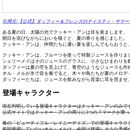
引用元:【公式】ダッフィー＆フレンズのテイスティ・サマ
ある夏の日、太陽の光でクッキー・アンは目を覚まします。
朝日を浴びながらにおいを嗅ぐと、夏の香りを感じました。
クッキー・アンは、仲間たちに暑い夏を楽しんでもらおうと
クッキー・アンは、フルーツを使って特製ジュースを作りま
シェリーメイはそのジュースのグラスに、小さなひまわりを
ダッフィーは夏の空を見上げて、青空のようなジュースも作
オル・メルが氷で音を奏でると、木々や鳥たちが夏のメロデ
ダッフィーたちは、ジュースを飲みながら音楽に耳を澄ませ
登場キャラクター
現在判明している登場キャラクターはクッキー・アンのみで
公式サイトではクッキー・アンの周りに3つの？マークが乗っ
春の「ビューティフル・レイニーデイズ」での登場キャラク
前回登場していないオル・メルは、今回は登場しそうな予感