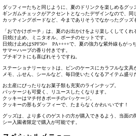
ダッフィーたちと同じように、夏のドリンクを楽しめるグッ
ギンガムチェックがアクセントとなったデザインなので、同
カッティングボードなど、今までありそうでなかったグッズ
「おでかけポーチ」は、夏のお出かけをより楽しくしてくれ
日焼け止め、ミニタオル、ポーチのセットです。
日焼け止めはSPF50+ PA++++で、夏の強力な紫外線もが
サマーハーブの香り付きです。
プチギフトにも喜ばれそうですね。
ステーショナリーセットは、ビンのケースにカラフルな文具
メモ、ふせん、シールなど、毎日使いたくなるアイテム盛り
お土産にぴったりなお菓子類も充実のラインナップ。
パッケージも可愛く、リユースしたくなります。
クッキーはマチ付きポーチのパッケージ。
クッキーの形もダッフィーで、たまらなくかわいいです！
グッズは、より多くのゲストの方が購入できるよう、当面の
シー入園者限定で購入が可能です。