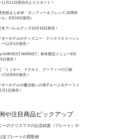
11月11日宿泊分よりスタート！
歴史総まとめ本「ダッフィー＆フレンズ 20周年
ル」9月24日発売♪
定冬アパレルグッズ10月16日発売！
サダーホテルのディズニー・クリスマススペシャ
ー11月1日発売！
ey HARVEST MARKET」秋冬限定メニュー9月
25日発売！
限定「ミッキー、ドナルド、グーフィーの三銃
ズ10月9日発売！
サダーホテルの魔法使いの弟子ルームモチーフメ
1月1日発売！
例や注目商品ピックアップ
ニーのクリスマスの記念絵皿（プレート）や
記念プレートの買取例