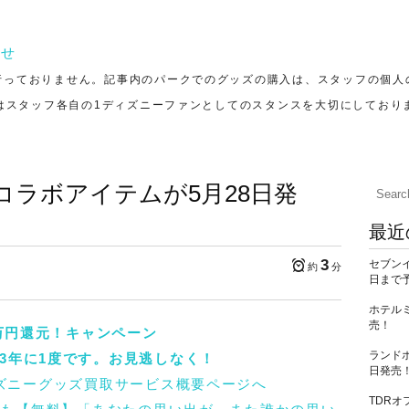
行っておりません。記事内のパークでのグッズの購入は、スタッフの個人
はスタッフ各自の1ディズニーファンとしてのスタンスを大切にしており
スコラボアイテムが5月28日発
最近
3
セブン
約
分
日まで
ホテル
売！
万円還元！キャンペーン
ランド
3年に1度です。お見逃しなく！
日発売
TDR