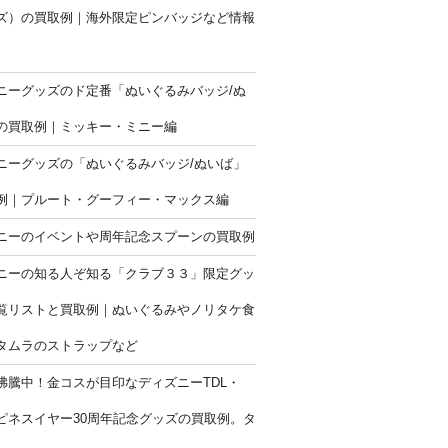
ズ）の買取例｜海外限定ピンバッジなど情報
ニーグッズのド定番「ぬいぐるみバッジ/ぬ
の買取例｜ミッキー・ミニー編
ニーグッズの「ぬいぐるみバッジ/ぬいば」
例｜プルート・グーフィー・マックス編
ニーのイベントや周年記念スプーンの買取例
ニーの知る人ぞ知る「クラブ３３」限定グッ
覧リストと買取例｜ぬいぐるみやノリタケ食
タムラのストラップなど
沸騰中！金コスが目印なディズニーTDL・
ハピネスイヤー30周年記念グッズの買取例。タ