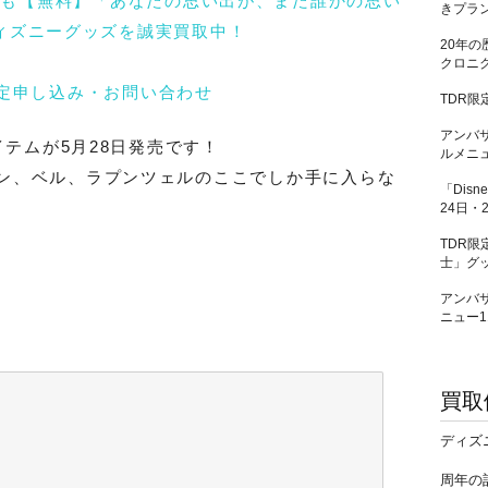
れも【無料】「あなたの思い出が、また誰かの思い
きプラン
ィズニーグッズを誠実買取中！
20年の
クロニク
TDR限
アンバ
イテムが5月28日発売です！
ルメニュ
ン、ベル、ラプンツェルのここでしか手に入らな
「Disn
24日・
TDR
士」グッ
アンバ
ニュー1
買取
ディズ
周年の