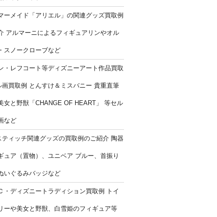
マーメイド「アリエル」の関連グッズ買取例
介 アルマーニによるフィギュアリンやオル
・スノークローブなど
ン・レフコート等ディズニーアート作品買取
ル画買取例 とんすけ＆ミスバニー 貴重直筆
女と野獣「CHANGE OF HEART」 等セル
画など
スティッチ関連グッズの買取例のご紹介 陶器
ギュア（置物）、ユニベア ブルー、首振り
ぬいぐるみバッジなど
Ｃ・ディズニートラディション買取例 トイ
リーや美女と野獣、白雪姫のフィギュア等