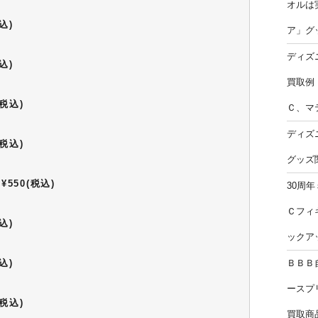
オルは
込)
ア」グ
ディズ
込)
買取例
税込)
Ｃ、マ
ディズ
税込)
グッズ
550(税込)
30周
Ｃフィ
込)
ックア
込)
ＢＢＢ
ースプ
税込)
買取商