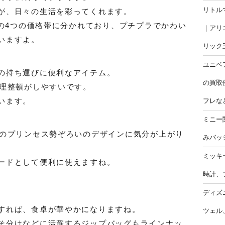
リトル
が、日々の生活を彩ってくれます。
100円の4つの価格帯に分かれており、プチプラでかわい
｜アリ
いますよ。
リック
ユニベ
の持ち運びに便利なアイテム。
の買取
整理整頓がしやすいです。
います。
フレな
ミニー
人のプリンセス勢ぞろいのデザインに気分が上がり
みバッ
ミッキ
ードとして便利に使えますね。
時計、
ディズ
すれば、食卓が華やかになりますね。
ツェル
そ分けなどに活躍するジップバッグもラインナッ