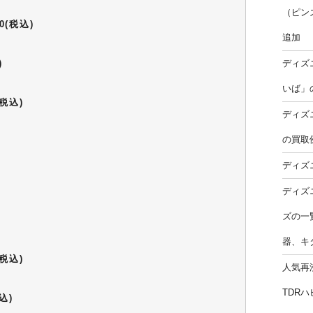
（ピン
(税込)
追加
)
ディズ
いば」
税込)
ディズ
の買取
ディズ
ディズ
ズの一
器、キ
税込)
人気再
TDR
込)