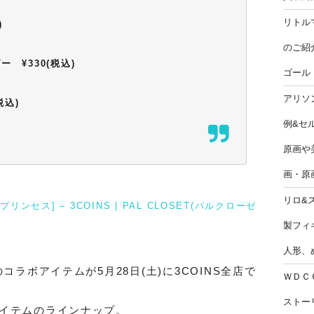
リトル
)
のご紹
 ¥330(税込)
ゴール
アリソ
税込)
例&セ
原画や美
画・原
リロ&
ープリンセス] – 3COINS | PAL CLOSET(パルクローゼ
製フィ
人形、
コラボアイテムが5月28日(土)に3COINS全店で
ＷＤＣ
ストー
アイテムのラインナップ。