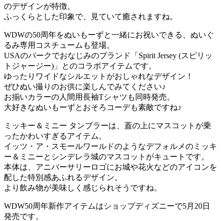
のデザインが特徴。
ふっくらとした印象で、見ていて癒されますね。
WDWの50周年をぬいもーずと一緒にお祝いできる、ぬいぐ
るみ専用コスチュームも登場。
USAのパークでおなじみのブランド「Spirit Jersey (スピリッ
トジャージー)」とのコラボアイテムです。
ゆったりワイドなシルエットがおしゃれなデザイン！
ぜひぬい撮りのお供に楽しんでみてください♪
お揃いカラーの人間用長袖Tシャツも同時発売。
大好きなぬいもーずとおそろコーデも素敵ですね♪
ミッキー＆ミニー タンブラーは、蓋の上にマスコットが乗
ったかわいすぎるアイテム。
イッツ・ア・スモールワールドのようなデフォルメのミッキ
ー＆ミニーとシンデレラ城のマスコットがキュートです。
本体は、アニバーサリーロゴにお城や花火などのアイコンを
配した特別感あふれるデザイン。
より飲み物が美味しく感じられそうですね。
WDW50周年新作アイテムはショップディズニーで5月20日
発売です。