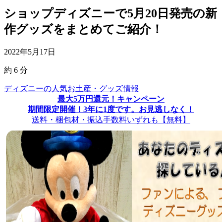
ショップディズニーで5月20日発売の新
作グッズをまとめてご紹介！
2022年5月17日
約
6
分
ディズニーの人気お土産・グッズ情報
最大5万円還元！キャンペーン
期間限定開催！3年に1度です。お見逃しなく！
送料・梱包材・振込手数料いずれも【無料】