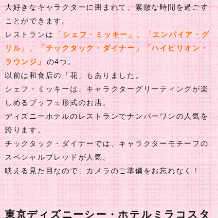
大好きなキャラクターに囲まれて、素敵な時間を過ごす
ことができます。
レストランは
「シェフ・ミッキー」、「エンパイア・グ
リル」、「チックタック・ダイナー」「ハイピリオン・
ラウンジ」
の4つ。
以前は和食店の「花」もありました。
シェフ・ミッキーは、キャラクターグリーティングが楽
しめるブッフェ形式のお店。
ディズニーホテルのレストランでナンバーワンの人気を
誇ります。
チックタック・ダイナーでは、キャラクターモチーフの
スペシャルブレッドが人気。
映える見た目なので、カメラのご準備をお忘れなく！
東京ディズニーシー・ホテルミラコスタ