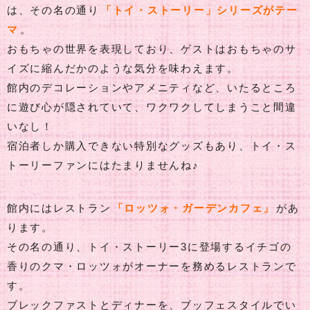
は、その名の通り
「トイ・ストーリー」シリーズがテー
マ
。
おもちゃの世界を表現しており、ゲストはおもちゃのサ
イズに縮んだかのような気分を味わえます。
館内のデコレーションやアメニティなど、いたるところ
に遊び心が隠されていて、ワクワクしてしまうこと間違
いなし！
宿泊者しか購入できない特別なグッズもあり、トイ・ス
トーリーファンにはたまりませんね♪
館内にはレストラン
「ロッツォ・ガーデンカフェ」
があ
ります。
その名の通り、トイ・ストーリー3に登場するイチゴの
香りのクマ・ロッツォがオーナーを務めるレストランで
す。
ブレックファストとディナーを、ブッフェスタイルでい