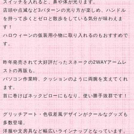
スイッチを入れると、鼻や体が光ります。
店頭や点滅など3パターンの光り方が楽しめ、ハンドル
を持って歩くとゼロと散歩をしている気分が味わえま
す！
ハロウィーンの仮装用小物に取り入れるのもおすすめで
す。
昨年発売されて大好評だったスネークの2WAYアームレ
ストの再販も。
パソコン作業時、クッションのように両腕を支えてくれ
ます。
首に巻けばネックピローにもなり、使い勝手抜群です！
グリッチアート・色収差風デザインがクールなグッズも
多数登場。
洋服や文房具など幅広いラインナップとなっています。