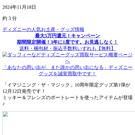
2024年11月18日
約
3
分
ディズニーの人気お土産・グッズ情報
最大5万円還元！キャンペーン
期間限定開催！3年に1度です。お見逃しなく！
送料・梱包材・振込手数料いずれも【無料】
「あなたの思い出が、また誰かの思い出になる」ディズニー
グッズを誠実買取中です！
「イマジニング・ザ・マジック」10周年限定グッズ第1弾が
12月12日発売です！
ミッキー＆フレンズのポートレートを使ったアイテムが登場
♪