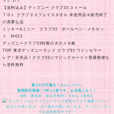
ック レア
【送料込み】ディズニー クラブ33 ストール
ＴＤＬ クラブ３３フェイスタオル 未使用品＆販売終了
の貴重な品
ミッキー&ミニー クラブ33 ボールペン・メモセッ
ト M4Z3
ディズニークラブ33特製の大小メモ帳
TDR 東京ディズニーランド クラブ33 ワインセラー
レア！非売品！クラブ33☆マジックカード☆普通郵便な
ら送料無料
最大5万円還元！キャンペーン
期間限定開催！3年に1度です。お見逃しなく！
送料・梱包材・振込手数料いずれも【無料】
「あなたの思い出が、また誰かの思い出になる」ディズニーグッ
ズを誠実買取中です！