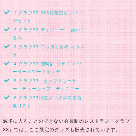
1
クラブ33 333個限定ピンバッ
ジセット
2
クラブ33 ディズニー ぬいぐ
るみ
3
クラブ33 二つ折り財布 キタム
ラ
4
クラブ33 腕時計 シチズン ソ
ーラーパワーウォッチ
5
クラブ33 カップ＆ソーサ
ー ティーカップ ディズニー
6
クラブ33限定グッズの高価買
取リスト
滅多に入ることのできない会員制のレストラン「クラブ
33」では、ここ限定のグッズも販売されています。