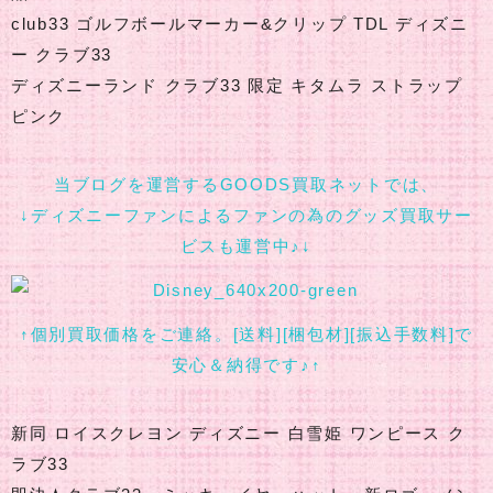
club33 ゴルフボールマーカー&クリップ TDL ディズニ
ー クラブ33
ディズニーランド クラブ33 限定 キタムラ ストラップ
ピンク
当ブログを運営するGOODS買取ネットでは、
↓ディズニーファンによるファンの為のグッズ買取サー
ビスも運営中♪↓
↑個別買取価格をご連絡。[送料][梱包材][振込手数料]で
安心＆納得です♪↑
新同 ロイスクレヨン ディズニー 白雪姫 ワンピース ク
ラブ33