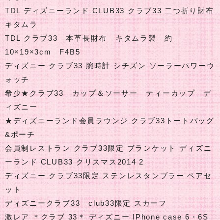
TDL ディズニーランド CLUB33 クラブ33 二つ折り財布
キタムラ
TDL クラブ33 本革長財布 キタムラ製 約
10×19×3cm F4B5
ディズニー クラブ33 腕時計 シチズン ソーラーパワーウ
ォッチ
希少★クラブ33 カップ＆ソーサー ティーカップ デ
ィズニー
★ディズニーランド会員ラウンジ クラブ33トートバッグ
&ポーチ
会員制レストラン クラブ33限定 ブランケット ディズニ
ーランド CLUB33 クリスマス2014 2
ディズニー クラブ33限定 ステンレスタンブラー ペアセ
ット
ディズニークラブ33 club33限定 スカーフ
激レア ＊クラブ 33＊ ディズニー IPhone case 6・6S