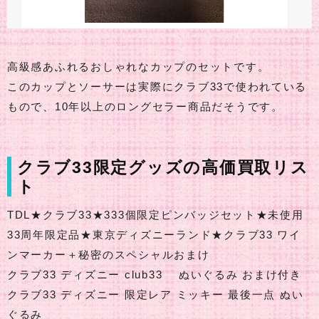
高級感あふれるおしゃれなカップのセットです。
このカップとソーサーは実際にクラブ33で使われている
もので、10年以上のロングセラー商品だそうです。
クラブ33限定グッズの高価買取リス
ト
TDL★クラブ33★333個限定ピンバッジセット★未使用
33周年限定品★東京ディズニーランド★クラブ33 ワイ
ンマーカー＋秘密のスペシャルおまけ
クラブ33 ディズニー club33 ぬいぐるみ おまけ付き
クラブ33 ディズニー 限定レア ミッキー 最後一点 ぬい
ぐるみ