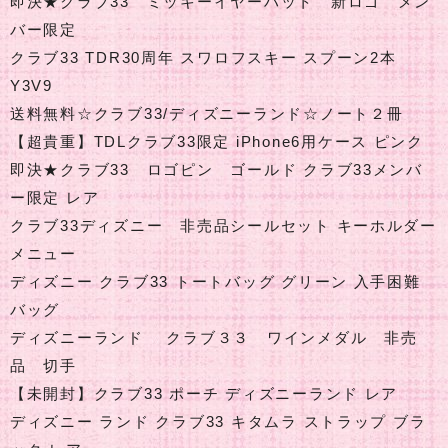
即決★クラブ33 ミッキーイヤーハット 新ロゴ メン
バー限定
クラブ33 TDR30周年 スワロフスキー スプーン2本
Y3V9
送料無料☆クラブ33/ディズニーランド☆ノート２冊
【超貴重】TDLクラブ33限定 iPhone6用ケース ピンク
即決★クラブ33 ロゴピン ゴールド クラブ33メンバ
ー限定 レア
クラブ33ディズニー 非売品シールセット キーホルダー
メニュー
ディズニー クラブ33 トートバッグ グリーン 入手困難
バッグ
ディズニーランド クラブ３３ ワインメダル 非売
品 切手
【未開封】クラブ33 ポーチ ディズニーランド レア
ディズニー ランド クラブ33 キタムラ ストラップ ブラ