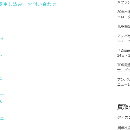
きプラン
20年の
クロニク
TDR限
アンバ
ィ
ルメニュ
「Disn
ナ
24日・
ニ
TDR
士」グッ
ニ
アンバ
ニュー1
ー
＆
買取
ディズ
ニ
ド
周年の