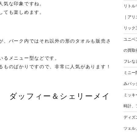
人気な印象ですね。
リトル
しても楽しめます。
｜アリ
リック
ユニベ
が、パーク内ではそれ以外の形のタオルも販売さ
の買取
いるメニュー型などです。
フレな
るものばかりですので、非常に人気があります！
ミニー
みバッ
ー ダッフィー＆シェリーメイ
ミッキ
時計、
ディズ
ツェル