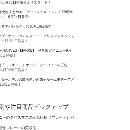
11月11日宿泊分よりスタート！
歴史総まとめ本「ダッフィー＆フレンズ 20周年
ル」9月24日発売♪
定冬アパレルグッズ10月16日発売！
サダーホテルのディズニー・クリスマススペシャ
ー11月1日発売！
ey HARVEST MARKET」秋冬限定メニュー9月
25日発売！
限定「ミッキー、ドナルド、グーフィーの三銃
ズ10月9日発売！
サダーホテルの魔法使いの弟子ルームモチーフメ
1月1日発売！
例や注目商品ピックアップ
ニーのクリスマスの記念絵皿（プレート）や
記念プレートの買取例