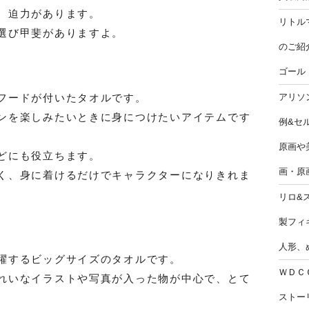
、迫力があります。
リトル
選び甲斐がありますよ。
のご紹
ゴール
アリソ
フードが付いたタオルです。
ンを楽しみたいときに身につけたいアイテムです
例&セ
原画や美
どにも役立ちます。
画・原
く、身に着けるだけでキャラクターになりきれま
リロ&
製フィ
人形、
躍するビッグサイズのタオルです。
ＷＤＣ
れいなイラストや写真が入った物が中心で、とて
ストー