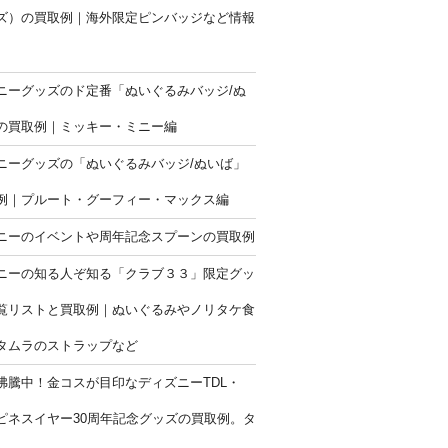
ズ）の買取例｜海外限定ピンバッジなど情報
ニーグッズのド定番「ぬいぐるみバッジ/ぬ
の買取例｜ミッキー・ミニー編
ニーグッズの「ぬいぐるみバッジ/ぬいば」
例｜プルート・グーフィー・マックス編
ニーのイベントや周年記念スプーンの買取例
ニーの知る人ぞ知る「クラブ３３」限定グッ
覧リストと買取例｜ぬいぐるみやノリタケ食
タムラのストラップなど
沸騰中！金コスが目印なディズニーTDL・
ハピネスイヤー30周年記念グッズの買取例。タ