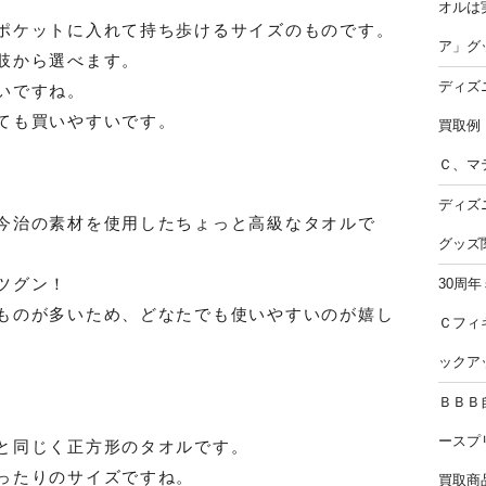
オルは
ポケットに入れて持ち歩けるサイズのものです。
ア」グ
肢から選べます。
ディズ
いですね。
ても買いやすいです。
買取例
Ｃ、マ
ディズ
今治の素材を使用したちょっと高級なタオルで
グッズ
ツグン！
30周
ものが多いため、どなたでも使いやすいのが嬉し
Ｃフィ
ックア
ＢＢＢ
ースプ
と同じく正方形のタオルです。
ったりのサイズですね。
買取商