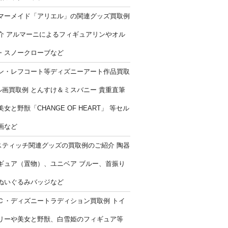
マーメイド「アリエル」の関連グッズ買取例
介 アルマーニによるフィギュアリンやオル
・スノークローブなど
ン・レフコート等ディズニーアート作品買取
ル画買取例 とんすけ＆ミスバニー 貴重直筆
女と野獣「CHANGE OF HEART」 等セル
画など
スティッチ関連グッズの買取例のご紹介 陶器
ギュア（置物）、ユニベア ブルー、首振り
ぬいぐるみバッジなど
Ｃ・ディズニートラディション買取例 トイ
リーや美女と野獣、白雪姫のフィギュア等