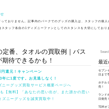
行っておりません。記事内のパークでのグッズの購入は、スタッフの個人
はスタッフ各自の1ディズニーファンとしてのスタンスを大切にしており
の定番、タオルの買取例｜バス
が期待できるかも！
最近
セブン
万円還元！キャンペーン
日まで
3年に1度です。お見逃しなく！
ホテル
売！
れも【無料】「あなたの思い出が、また誰かの思い
ランド
ィズニーグッズを誠実買取中！
日発売
TDR