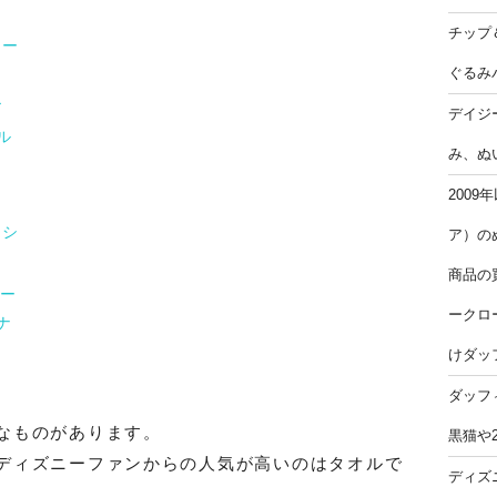
チップ
イー
ぐるみ
ア
デイジ
ル
み、ぬ
ツ
200
ドシ
ア）の
商品の
ニー
ークロ
ナ
けダッ
ダッフ
なものがあります。
黒猫や
ディズニーファンからの人気が高いのはタオルで
ディズ