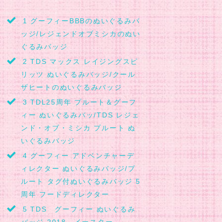
1
グーフィーBBBのぬいぐるみバ
ッジ/レジェンドオブミシカのぬい
ぐるみバッジ
2
TDS マックス レイジングスピ
リッツ ぬいぐるみバッジ/クール
ザヒートのぬいぐるみバッジ
3
TDL25周年 プルート＆グーフ
ィー ぬいぐるみバッ/TDS レジェ
ンド・オブ・ミシカ プルート ぬ
いぐるみバッジ
4
グーフィー アドベンチャーデ
ィレクター ぬいぐるみバッジ/プ
ルート タグ付ぬいぐるみバッジ 5
周年 フードディレクター
5
TDS グーフィー ぬいぐるみ