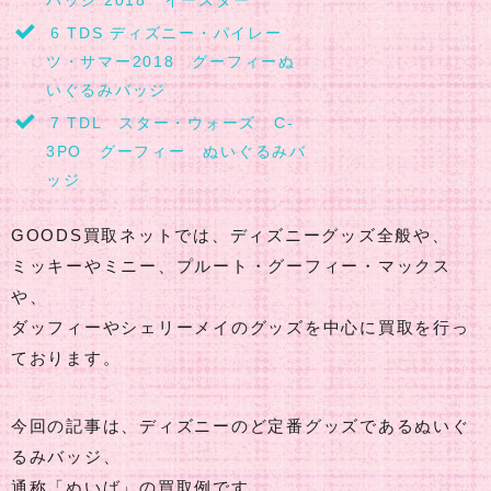
バッジ 2018 イースター
6
TDS ディズニー・パイレー
ツ・サマー2018 グーフィーぬ
いぐるみバッジ
7
TDL スター・ウォーズ C-
3PO グーフィー ぬいぐるみバ
ッジ
GOODS買取ネットでは、ディズニーグッズ全般や、
ミッキーやミニー、プルート・グーフィー・マックス
や、
ダッフィーやシェリーメイのグッズを中心に買取を行っ
ております。
今回の記事は、ディズニーのど定番グッズであるぬいぐ
るみバッジ、
通称「ぬいば」の買取例です。