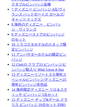
クタブルピンバッジ全種
7
ディズニー ピンバッジ 4点/ヴィ
ランズ バッドボーイズ ガールズ/
キャッツ ドッグズ
8
海外のディズニー ピンバッ
ジ ヴィランズ
9
ディズニーストアのピンバッジ
のセット
10
ミラコスタホテルのスタッフ限
定ピンバッジ
11
アンバサダーホテルの限定ピン
バッジ
12
Club33 クラブ33 ピンバッジ/ピ
ンバッジ額入り Wish Upon A Star
13
ディズニーリゾート３０周年ス
ペシャルピンバッジ/ディズニー25
周年ピンバッジ非売品
14
海外限定ディズニー リロ＆ステ
ィッチ ピンバッジ 5点セット
15
ディズニー チップ&デール クラ
リス ピンバッジ 10点セット E9B1