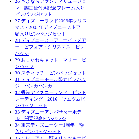
26
さよならファンティリュージョ
ン 認定証付き記念フレーム入り
ピンバッジセット
27
ディズニーランド2003年クリス
マス・2005年ディズニーストア
額入りピンバッジセット
28
ディズニーストア ナイトメア
ー・ビフォア・クリスマス ピン
バッジ
29
おしゃれキャット マリー ピ
ンバッジ
30
スティッチ ピンバッジセット
31
ディズニーモール限定ピンバッ
ジ ハンカハンカ
32
香港ディズニーランド ピント
レーディング 2016 ツムツムピ
ンバッジセット
33
ディズニーアンバサダーホテ
ル 開業記念ピンバッジ
34
東京ディズニーシー1周年 額
入りピンバッジセット
35
ミレニアム 額入りミッキーピ