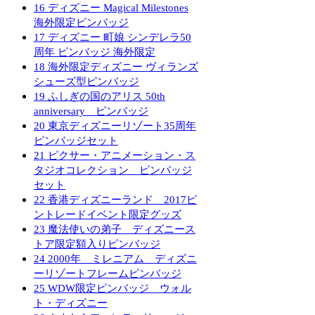
16
ディズニー Magical Milestones
海外限定ピンバッジ
17
ディズニー 町娘 シンデレラ50
周年 ピンバッジ 海外限定
18
海外限定ディズニー ヴィランズ
シューズ型ピンバッジ
19
ふしぎの国のアリス 50th
anniversary ピンバッジ
20
東京ディズニーリゾート35周年
ピンバッジセット
21
ピクサー・アニメーション・ス
タジオコレクション ピンバッジ
セット
22
香港ディズニーランド 2017ピ
ントレードイベント限定グッズ
23
魔法使いの弟子 ディズニース
トア限定額入りピンバッジ
24
2000年 ミレニアム ディズニ
ーリゾートフレームピンバッジ
25
WDW限定ピンバッジ ウォル
ト・ディズニー