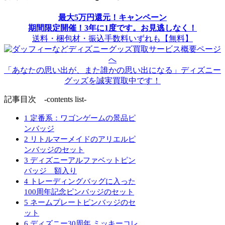
最大5万円還元！キャンペーン
期間限定開催！3年に1度です。お見逃しなく！
送料・梱包材・振込手数料いずれも【無料】
「あなたの思い出が、また誰かの思い出になる」ディズニー
グッズを誠実買取中です！
記事目次 -contents list-
1
定番系：ワゴンゲームの景品ピ
ンバッジ
2
リトルマーメイドのアリエルピ
ンバッジのセット
3
ディズニーアルファベットピン
バッジ 額入り
4
トレーディングバッグに入った
100周年記念ピンバッジのセット
5
ネームプレートピンバッジのセ
ット
6
ディズニー30周年 ミッキーコレ