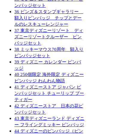
ンバッジセット
36
ピンズ＆スタンプギャラリー
額入りピンバッジ チップとデー
ルのレスキューレンジャー
37
東京ディズニーリゾート ディ
ズニーリゾートクルーザー ピン
バッジセット
38
ミッキーマウス70周年 額入り
ピンバッジセット
39
ディズニー カレンダー ピンバ
ッジ
40
250個限定 海外限定 ディズニー
ピンバッジ わんわん物語
41
ディズニーストア ジャパン ピ
ンバッジセット チューリップ プー
ティガー
42
ディズニーストア 日本の花ピ
ンバッジセット
43
東京ディズニーランド ディズニ
ー フライングミッキー ピンバッジ
44
ディズニーのピンバッジ（ピン