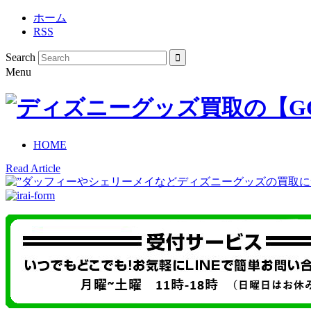
ホーム
RSS
Search
Menu
HOME
Read Article