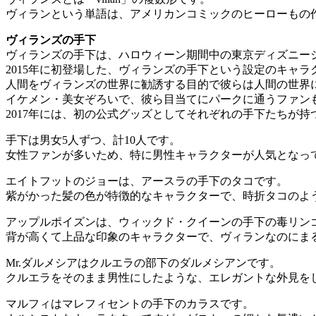
ヴィランという単語は、アメリカンコミックのヒーローもの
ヴィランズの手下
ヴィランズの手下は、ハロウィーン期間中の東京ディズニー
2015年に初登場した、ヴィランズの手下という設定のキャラ
人間をヴィランズの世界に勧誘する目的で彼らは人間の世界
イケメン・美女ぞろいで、彼ら目当てにパークに通うファン
2017年には、初の公式グッズとしてそれぞれの手下たちが
手下は男女5人ずつ、計10人です。
女性ファンが多いため、特に男性キャラクターが人気となっ
エイトフットのジョーは、アースラの手下のタコです。
紫がかった髪の色が特徴的なキャラクターで、時折タコのよ
アップルポイズンは、ウィックド・クイーンの手下の毒リン
背が高くて上品な印象のキャラクターで、ヴィランなのにま
Mr.ダルメシアはクルエラの部下のダルメシアンです。
クルエラをそのまま男性にしたような、エレガントな外見を
マルフィはマレフィセントの手下のカラスです。