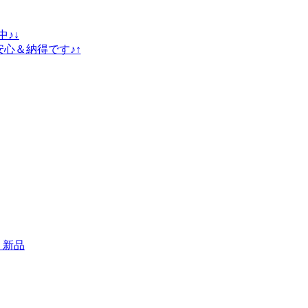
♪↓
安心＆納得です♪↑