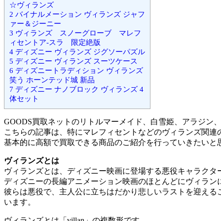
☆ヴィランズ
2
バイナルメーション ヴィランズ ジャフ
ァー＆ジーニー
3
ヴィランズ スノーグローブ マレフ
ィセントア-スラ 限定絶版
4
ディズニー ヴィランズ ジグソーパズル
5
ディズニー ヴィランズ スーツケース
6
ディズニートラディション ヴィランズ
笑う ホーンテッド城 新品
7
ディズニー ナノブロック ヴィランズ 4
体セット
GOODS買取ネットのリトルマーメイド、白雪姫、アラジン
こちらの記事は、特にマレフィセントなどのヴィランズ関連
基本的に高額で買取できる商品のご紹介を行っていきたいと
ヴィランズとは
ヴィランズとは、ディズニー映画に登場する悪役キャラクタ
ディズニーの長編アニメーション映画のほとんどにヴィラン
彼らは悪役で、主人公に立ちはだかり悲しいラストを迎える
います。
ヴィランズとは「villan」の複数形です。