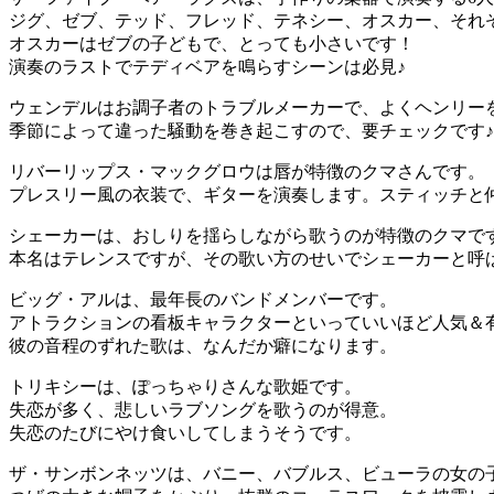
ジグ、ゼブ、テッド、フレッド、テネシー、オスカー、それ
オスカーはゼブの子どもで、とっても小さいです！
演奏のラストでテディベアを鳴らすシーンは必見♪
ウェンデルはお調子者のトラブルメーカーで、よくヘンリー
季節によって違った騒動を巻き起こすので、要チェックです♪
リバーリップス・マックグロウは唇が特徴のクマさんです。
プレスリー風の衣装で、ギターを演奏します。スティッチと
シェーカーは、おしりを揺らしながら歌うのが特徴のクマで
本名はテレンスですが、その歌い方のせいでシェーカーと呼
ビッグ・アルは、最年長のバンドメンバーです。
アトラクションの看板キャラクターといっていいほど人気＆
彼の音程のずれた歌は、なんだか癖になります。
トリキシーは、ぽっちゃりさんな歌姫です。
失恋が多く、悲しいラブソングを歌うのが得意。
失恋のたびにやけ食いしてしまうそうです。
ザ・サンボンネッツは、バニー、バブルス、ビューラの女の