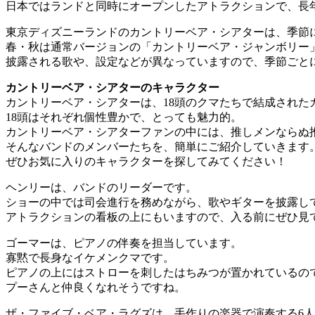
日本ではランドと同時にオープンしたアトラクションで、長
東京ディズニーランドのカントリーベア・シアターは、季節
春・秋は通常バージョンの「カントリーベア・ジャンボリー
披露される歌や、設定などが異なっていますので、季節ごと
カントリーベア・シアターのキャラクター
カントリーベア・シアターは、18頭のクマたちで結成された
18頭はそれぞれ個性豊かで、とっても魅力的。
カントリーベア・シアターファンの中には、推しメンならぬ
そんなバンドのメンバーたちを、簡単にご紹介していきます
ぜひお気に入りのキャラクターを探してみてください！
ヘンリーは、バンドのリーダーです。
ショーの中では司会進行を務めながら、歌やギターを披露し
アトラクションの看板の上にもいますので、入る前にぜひ見
ゴーマーは、ピアノの伴奏を担当しています。
寡黙で長身なイケメンクマです。
ピアノの上にはストローを刺したはちみつが置かれているの
プーさんと仲良くなれそうですね。
ザ・ファイブ・ベア・ラグズは、手作りの楽器で演奏する6