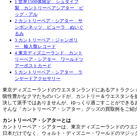
1
世界1500体限定 シュタイフ
製 カントリーベアシアター ビ
ッグ・アル
2
カントリーベア・シアター サ
ンボンネッツ ビューラ ぬいぐ
るみ
3
カントリーベア・ジャンボリ
ー 輸入盤レコード
4
東京ディズニーランド カント
リーベア・シアター ワールドツ
アーポストカード
5
カントリーベア・シアター ラ
ンヤードアクセサリー
東京ディズニーランドのウエスタンランドにあるアトラクシ
個性豊かなクマたちのバンドが、カントリー＆ウエスタンを
決して派手ではありませんが、ゆっくり過ごすことができる
そんな「カントリーベア・シアター」グッズの買取例をご紹
カントリーベア・シアターとは
カントリーベア・シアターは、東京ディズニーランドのウエ
日本だけでなく、ウォルト・ディズニー・ワールドのマジッ