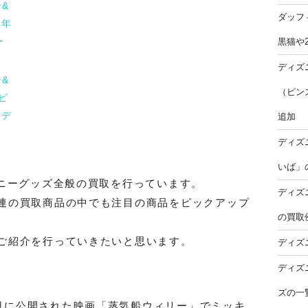
&
ダッフ
周年
ー
黒猫や
ディズ
&
（ピン
ピ
スデ
追加
ディズ
いば」
ズニーグッズ全般の買取を行っています。
ディズ
連の買取商品の中でも注目の商品をピックアップ
の買取
ご紹介を行っていきたいと思います。
ディズ
ディズ
ズの一
18日に公開された映画「蒸気船ウィリー」でミッキ