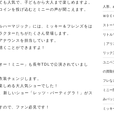
ても人気で、子どもから大人まで楽しめますよ。
人形、
コインを投げ込むとミニーの声が聞こえます。
ＷＤＣ
ストー
ルハーマジック」には、ミッキー＆フレンズをは
ラクターたちがたくさん登場します。
リトル
アナウンスを担当しています。
｜アリ
聴くことができますよ！
リック
ユニベ
オー！ミニー」も長年TDLで公演されていまし
の買取
衣装チェンジします。
フレな
楽しめる大人気ショーでした！
ミニー
らは、新しいショー「レッツ・パーティグラ！」がス
みバッ
すので、ファン必見です！
ミッキ