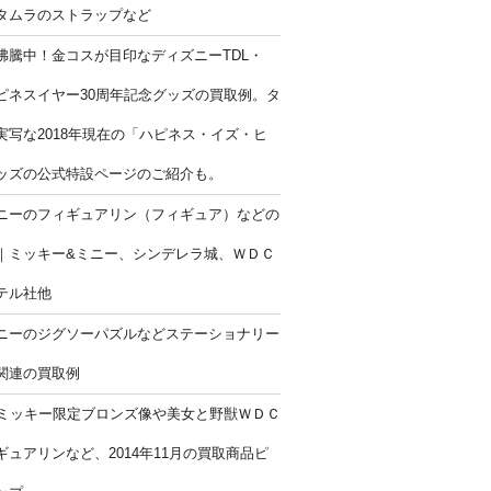
タムラのストラップなど
沸騰中！金コスが目印なディズニーTDL・
ハピネスイヤー30周年記念グッズの買取例。タ
実写な2018年現在の「ハピネス・イズ・ヒ
ッズの公式特設ページのご紹介も。
ニーのフィギュアリン（フィギュア）などの
｜ミッキー&ミニー、シンデレラ城、ＷＤＣ
テル社他
ニーのジグソーパズルなどステーショナリー
関連の買取例
年ミッキー限定ブロンズ像や美女と野獣ＷＤＣ
ギュアリンなど、2014年11月の買取商品ピ