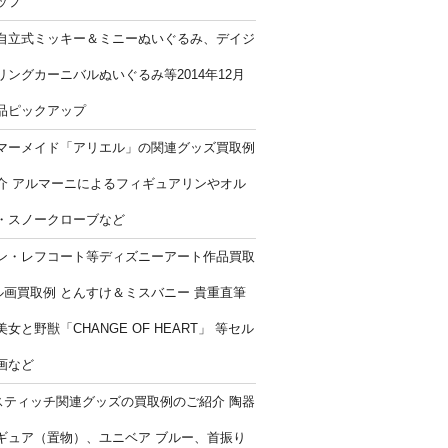
ップ
自立式ミッキー＆ミニーぬいぐるみ、デイジ
リングカーニバルぬいぐるみ等2014年12月
品ピックアップ
マーメイド「アリエル」の関連グッズ買取例
介 アルマーニによるフィギュアリンやオル
・スノークローブなど
ン・レフコート等ディズニーアート作品買取
ル画買取例 とんすけ＆ミスバニー 貴重直筆
女と野獣「CHANGE OF HEART」 等セル
画など
スティッチ関連グッズの買取例のご紹介 陶器
ギュア（置物）、ユニベア ブルー、首振り