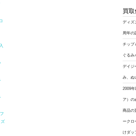
ぐ
買取
コ
ディズ
周年の
ン
チップ
ン入
ぐるみ
い
デイジ
み、ぬ
み
200
み
ア）の
商品の
 フ
ークロ
ィズ
けダッ