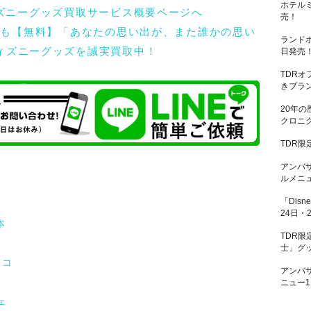
ホテル
売！
れも【無料】「あなたの思い出が、また誰かの思い
ランド
ィズニーグッズを誠実買取中！
日発売
TDR
きプラン
20年の
クロニク
TDR限
アンバ
ルメニュ
「Disn
24日・
本
TDR
士」グッ
 コ
アンバ
ニュー1
ェ