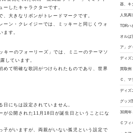
器、キ
ューしたキャラクターです。
人気再
で、大きなリボンがトレードマークです。
レーン・クレイジーでは、ミッキーと同じくウォ
TDR
います。
オルは
ア」グ
「ミッキーのフォーリーズ」では、ミニーのテーマソ
ディズ
披露しています。
初めて明確な歌詞がつけられたものであり、世界
買取例
。
Ｃ、マ
ディズ
グッズ
る日にちは設定されていません。
30周
ーが公開された11月18日が誕生日ということにな
Ｃフィ
っ子がいますが、両親がいない孤児という設定で