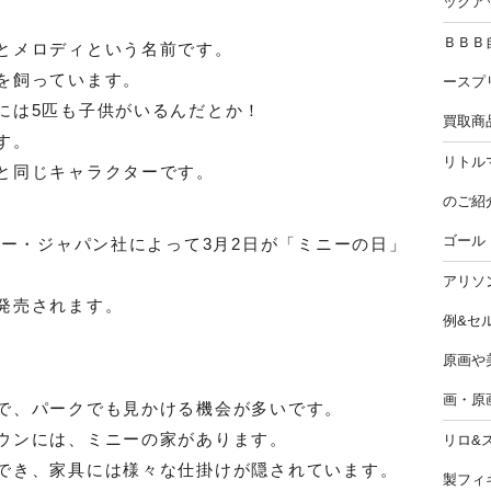
ックア
ＢＢＢ
とメロディという名前です。
を飼っています。
ースプ
には5匹も子供がいるんだとか！
買取商
す。
リトル
と同じキャラクターです。
のご紹
ゴール
ニー・ジャパン社によって3月2日が「ミニーの日」
アリソ
発売されます。
例&セ
原画や美
画・原
で、パークでも見かける機会が多いです。
ウンには、ミニーの家があります。
リロ&
でき、家具には様々な仕掛けが隠されています。
製フィ