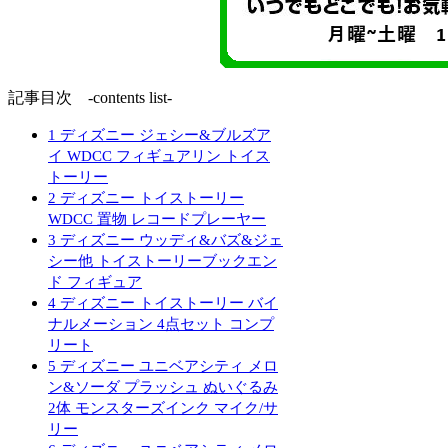
記事目次 -contents list-
1
ディズニー ジェシー&ブルズア
イ WDCC フィギュアリン トイス
トーリー
2
ディズニー トイストーリー
WDCC 置物 レコードプレーヤー
3
ディズニー ウッディ&バズ&ジェ
シー他 トイストーリーブックエン
ド フィギュア
4
ディズニー トイストーリー バイ
ナルメーション 4点セット コンプ
リート
5
ディズニー ユニベアシティ メロ
ン&ソーダ プラッシュ ぬいぐるみ
2体 モンスターズインク マイク/サ
リー