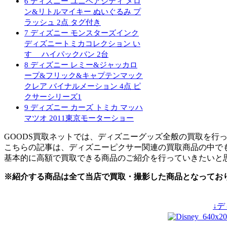
6
ディズニー ユニベアシティ メロ
ン&リトルマイキー ぬいぐるみ プ
ラッシュ 2点 タグ付き
7
ディズニー モンスターズインク
ディズニートミカコレクション い
すゞ ハイパックバン 2台
8
ディズニー レミー&ジャッカロ
ープ&フリック&キャプテンマック
クレア バイナルメーション 4点 ピ
クサーシリーズ1
9
ディズニー カーズ トミカ マッハ
マツオ 2011東京モーターショー
GOODS買取ネットでは、ディズニーグッズ全般の買取を行
こちらの記事は、ディズニーピクサー関連の買取商品の中で
基本的に高額で買取できる商品のご紹介を行っていきたいと
※紹介する商品は全て当店で買取・撮影した商品となってお
↓