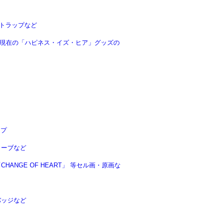
トラップなど
8年現在の「ハピネス・イズ・ヒア」グッズの
ップ
ローブなど
NGE OF HEART」 等セル画・原画な
バッジなど