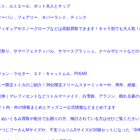
スト、ルミエール、ポット夫人とチップ
ターパン、フェアリー、ネバーランド、ティンク
フィギュアやスノーグローブなどは高額買取できます！キャラ別でも大人気！
夏祭り、サマーフェスティバル、サマースプラッシュ、クールザヒートなどの
ョン・ラセター、エド・キャットムル、PIXAR
ー限定トミカのご紹介！39台限定ドリームスターミッキーや、周年、絶版、
取例｜マレフィセントなどリトルマーメイド、白雪姫、アラジン、眠れる森の
サイト内・外の情報まとめとディズニー公式情報などまとめてます
！ぬいぐるみ買取や処分でお困りの方、検討されている方はぜひご覧ください
じプーさんMサイズや、干支ツムツムSサイズが10個セットになった「SHEE