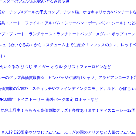
ースターのツムツムのぬいぐるみ買取例
紹介｜チップ&デールの干支コンプ、チシャ猫、ホセキャリオカ&パンチート
具・ノート・ファイル・アルバム・シャーペン・ボールペン・シール）などの
ップ・プレート・ランチケース・ランチトートバッグ・メダル・ポップコーン
シュ（ぬいぐるみ）からコスチュームまでご紹介！マックスのクマ、レッドベ
す♪
ぬいぐるみ ひつじ ティガー オウル クリストファーロビンなど
ニーのグッズ高価買取例☆ ピンバッジや総柄Tシャツ、アラビアンコースト
価買取の宝庫!? スティッチやファインディングニモ、ドナルド、かぼちゃ
R30周年 トイストーリー 海外パーク限定 ロボットなど
は人気急上昇中！もちろん高価買取グッズも多数あります！ディズニーシー12
さん!? D23限定やひつじツムツム、ふしぎの国のアリスなど人気のツムツム