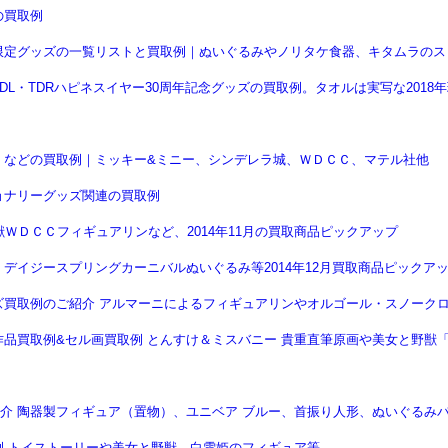
の買取例
限定グッズの一覧リストと買取例｜ぬいぐるみやノリタケ食器、キタムラのス
L・TDRハピネスイヤー30周年記念グッズの買取例。タオルは実写な201
）などの買取例｜ミッキー&ミニー、シンデレラ城、ＷＤＣＣ、マテル社他
ョナリーグッズ関連の買取例
ＷＤＣＣフィギュアリンなど、2014年11月の買取商品ピックアップ
デイジースプリングカーニバルぬいぐるみ等2014年12月買取商品ピックア
ズ買取例のご紹介 アルマーニによるフィギュアリンやオルゴール・スノーク
買取例&セル画買取例 とんすけ＆ミスバニー 貴重直筆原画や美女と野獣「CHA
介 陶器製フィギュア（置物）、ユニベア ブルー、首振り人形、ぬいぐるみ
 トイストーリーや美女と野獣、白雪姫のフィギュア等