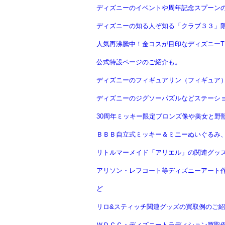
ディズニーのイベントや周年記念スプーン
ディズニーの知る人ぞ知る「クラブ３３」
人気再沸騰中！金コスが目印なディズニーTD
公式特設ページのご紹介も。
ディズニーのフィギュアリン（フィギュア
ディズニーのジグソーパズルなどステーシ
30周年ミッキー限定ブロンズ像や美女と野獣
ＢＢＢ自立式ミッキー＆ミニーぬいぐるみ、
リトルマーメイド「アリエル」の関連グッ
アリソン・レフコート等ディズニーアート作品
ど
リロ&スティッチ関連グッズの買取例のご紹
ＷＤＣＣ・ディズニートラディション買取例